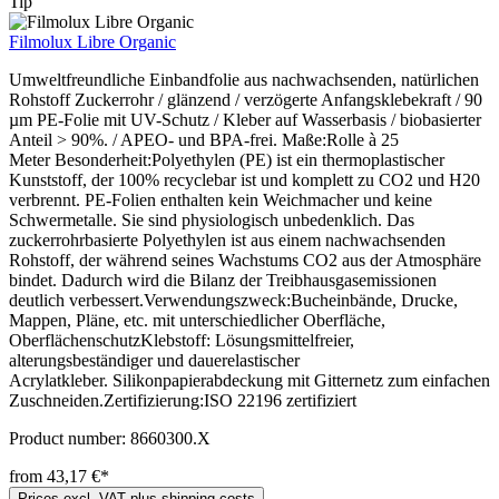
Tip
Filmolux Libre Organic
Umweltfreundliche Einbandfolie aus nachwachsenden, natürlichen
Rohstoff Zuckerrohr / glänzend / verzögerte Anfangsklebekraft / 90
µm PE-Folie mit UV-Schutz / Kleber auf Wasserbasis / biobasierter
Anteil > 90%. / APEO- und BPA-frei. Maße:Rolle à 25
Meter Besonderheit:Polyethylen (PE) ist ein thermoplastischer
Kunststoff, der 100% recyclebar ist und komplett zu CO2 und H20
verbrennt. PE-Folien enthalten kein Weichmacher und keine
Schwermetalle. Sie sind physiologisch unbedenklich. Das
zuckerrohrbasierte Polyethylen ist aus einem nachwachsenden
Rohstoff, der während seines Wachstums CO2 aus der Atmosphäre
bindet. Dadurch wird die Bilanz der Treibhausgasemissionen
deutlich verbessert.Verwendungszweck:Bucheinbände, Drucke,
Mappen, Pläne, etc. mit unterschiedlicher Oberfläche,
OberflächenschutzKlebstoff: Lösungsmittelfreier,
alterungsbeständiger und dauerelastischer
Acrylatkleber. Silikonpapierabdeckung mit Gitternetz zum einfachen
Zuschneiden.Zertifizierung:ISO 22196 zertifiziert
Product number:
8660300.X
from 43,17 €*
Prices excl. VAT plus shipping costs