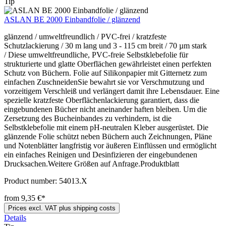
Tip
ASLAN BE 2000 Einbandfolie / glänzend
glänzend / umweltfreundlich / PVC-frei / kratzfeste
Schutzlackierung / 30 m lang und 3 - 115 cm breit / 70 µm stark
/ Diese umweltfreundliche, PVC-freie Selbstklebefolie für
strukturierte und glatte Oberflächen gewährleistet einen perfekten
Schutz von Büchern. Folie auf Silikonpapier mit Gitternetz zum
einfachen ZuschneidenSie bewahrt sie vor Verschmutzung und
vorzeitigem Verschleiß und verlängert damit ihre Lebensdauer. Eine
spezielle kratzfeste Oberflächenlackierung garantiert, dass die
eingebundenen Bücher nicht aneinander haften bleiben. Um die
Zersetzung des Bucheinbandes zu verhindern, ist die
Selbstklebefolie mit einem pH-neutralen Kleber ausgerüstet. Die
glänzende Folie schützt neben Büchern auch Zeichnungen, Pläne
und Notenblätter langfristig vor äußeren Einflüssen und ermöglicht
ein einfaches Reinigen und Desinfizieren der eingebundenen
Drucksachen.Weitere Größen auf Anfrage.Produktblatt
Product number:
54013.X
from 9,35 €*
Prices excl. VAT plus shipping costs
Details