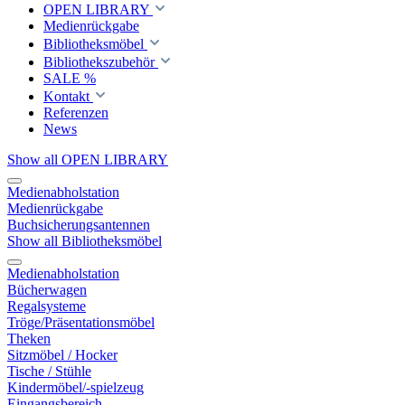
OPEN LIBRARY
Medienrückgabe
Bibliotheksmöbel
Bibliothekszubehör
SALE %
Kontakt
Referenzen
News
Show all OPEN LIBRARY
Medienabholstation
Medienrückgabe
Buchsicherungsantennen
Show all Bibliotheksmöbel
Medienabholstation
Bücherwagen
Regalsysteme
Tröge/Präsentationsmöbel
Theken
Sitzmöbel / Hocker
Tische / Stühle
Kindermöbel/-spielzeug
Eingangsbereich