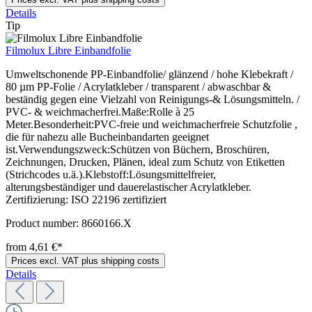
Details
Tip
Filmolux Libre Einbandfolie
Umweltschonende PP-Einbandfolie/ glänzend / hohe Klebekraft /
80 µm PP-Folie / Acrylatkleber / transparent / abwaschbar &
beständig gegen eine Vielzahl von Reinigungs-& Lösungsmitteln. /
PVC- & weichmacherfrei.Maße:Rolle à 25
Meter.Besonderheit:PVC-freie und weichmacherfreie Schutzfolie ,
die für nahezu alle Bucheinbandarten geeignet
ist.Verwendungszweck:Schützen von Büchern, Broschüren,
Zeichnungen, Drucken, Plänen, ideal zum Schutz von Etiketten
(Strichcodes u.ä.).Klebstoff:Lösungsmittelfreier,
alterungsbeständiger und dauerelastischer Acrylatkleber.
Zertifizierung: ISO 22196 zertifiziert
Product number:
8660166.X
from 4,61 €*
Prices excl. VAT plus shipping costs
Details