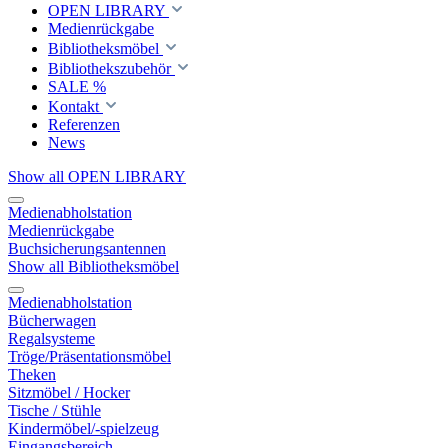
OPEN LIBRARY
Medienrückgabe
Bibliotheksmöbel
Bibliothekszubehör
SALE %
Kontakt
Referenzen
News
Show all OPEN LIBRARY
Medienabholstation
Medienrückgabe
Buchsicherungsantennen
Show all Bibliotheksmöbel
Medienabholstation
Bücherwagen
Regalsysteme
Tröge/Präsentationsmöbel
Theken
Sitzmöbel / Hocker
Tische / Stühle
Kindermöbel/-spielzeug
Eingangsbereich