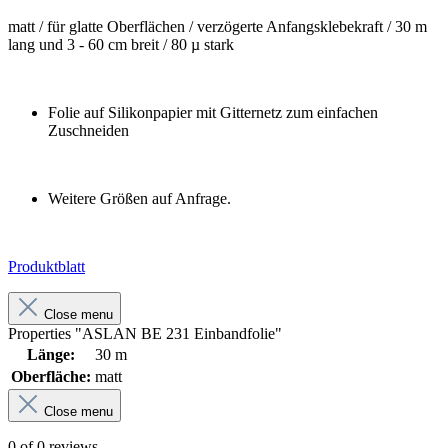
matt / für glatte Oberflächen /
verzögerte Anfangsklebekraft /
30 m
lang und 3 - 60 cm breit /
80 µ stark
Folie auf Silikonpapier mit Gitternetz zum einfachen
Zuschneiden
Weitere Größen auf Anfrage.
Produktblatt
Close menu
Properties "ASLAN BE 231 Einbandfolie"
Länge:
30 m
Oberfläche:
matt
Close menu
0 of 0 reviews