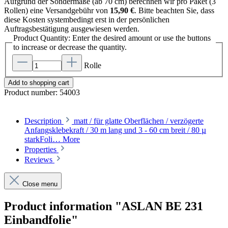
Aufgrund der Sondermaße (ab 70 cm) berechnen wir pro Paket (3
Rollen) eine Versandgebühr von
15,90 €
. Bitte beachten Sie, dass
diese Kosten systembedingt erst in der persönlichen
Auftragsbestätigung ausgewiesen werden.
Product Quantity: Enter the desired amount or use the buttons
to increase or decrease the quantity.
Rolle
Add to shopping cart
Product number:
54003
Description
matt / für glatte Oberflächen / verzögerte
Anfangsklebekraft / 30 m lang und 3 - 60 cm breit / 80 µ
starkFoli…
More
Properties
Reviews
Close menu
Product information "ASLAN BE 231
Einbandfolie"