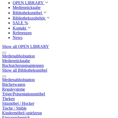
OPEN LIBRARY
Medienrückgabe
Bibliotheksmöbel
Bibliothekszubehör
SALE %
Kontakt
Referenzen
News
Show all OPEN LIBRARY
Medienabholstation
Medienrückgabe
Buchsicherungsantennen
Show all Bibliotheksmöbel
Medienabholstation
Bücherwagen
Regalsysteme
Tröge/Präsentationsmöbel
Theken
Sitzmöbel / Hocker
Tische / Stühle
Kindermöbel/-spielzeug
Eingangsbereich