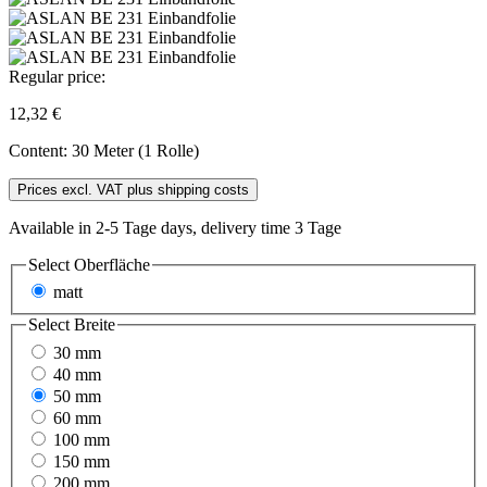
Regular price:
12,32 €
Content:
30 Meter (1 Rolle)
Prices excl. VAT plus shipping costs
Available in 2-5 Tage days, delivery time 3 Tage
Select
Oberfläche
matt
Select
Breite
30 mm
40 mm
50 mm
60 mm
100 mm
150 mm
200 mm