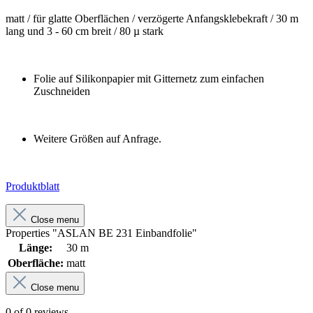
matt / für glatte Oberflächen /
verzögerte Anfangsklebekraft /
30 m
lang und 3 - 60 cm breit /
80 µ stark
Folie auf Silikonpapier mit Gitternetz zum einfachen
Zuschneiden
Weitere Größen auf Anfrage.
Produktblatt
Close menu
Properties "ASLAN BE 231 Einbandfolie"
Länge:
30 m
Oberfläche:
matt
Close menu
0 of 0 reviews