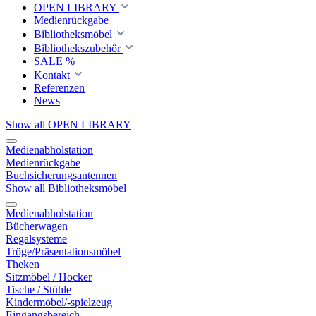
OPEN LIBRARY
Medienrückgabe
Bibliotheksmöbel
Bibliothekszubehör
SALE %
Kontakt
Referenzen
News
Show all OPEN LIBRARY
Medienabholstation
Medienrückgabe
Buchsicherungsantennen
Show all Bibliotheksmöbel
Medienabholstation
Bücherwagen
Regalsysteme
Tröge/Präsentationsmöbel
Theken
Sitzmöbel / Hocker
Tische / Stühle
Kindermöbel/-spielzeug
Eingangsbereich