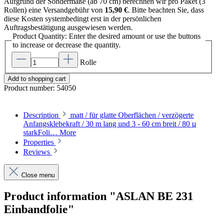
Aufgrund der Sondermaße (ab 70 cm) berechnen wir pro Paket (3
Rollen) eine Versandgebühr von
15,90 €
. Bitte beachten Sie, dass
diese Kosten systembedingt erst in der persönlichen
Auftragsbestätigung ausgewiesen werden.
Product Quantity: Enter the desired amount or use the buttons
to increase or decrease the quantity.
Rolle
Add to shopping cart
Product number:
54050
Description
matt / für glatte Oberflächen / verzögerte
Anfangsklebekraft / 30 m lang und 3 - 60 cm breit / 80 µ
starkFoli…
More
Properties
Reviews
Close menu
Product information "ASLAN BE 231
Einbandfolie"