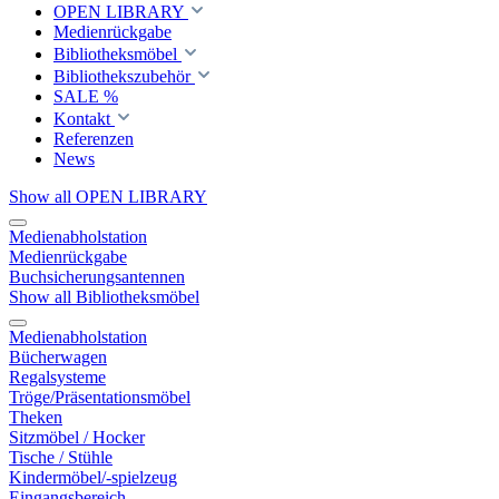
OPEN LIBRARY
Medienrückgabe
Bibliotheksmöbel
Bibliothekszubehör
SALE %
Kontakt
Referenzen
News
Show all OPEN LIBRARY
Medienabholstation
Medienrückgabe
Buchsicherungsantennen
Show all Bibliotheksmöbel
Medienabholstation
Bücherwagen
Regalsysteme
Tröge/Präsentationsmöbel
Theken
Sitzmöbel / Hocker
Tische / Stühle
Kindermöbel/-spielzeug
Eingangsbereich