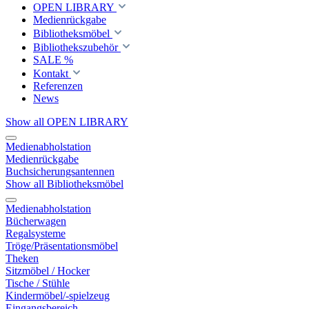
OPEN LIBRARY
Medienrückgabe
Bibliotheksmöbel
Bibliothekszubehör
SALE %
Kontakt
Referenzen
News
Show all OPEN LIBRARY
Medienabholstation
Medienrückgabe
Buchsicherungsantennen
Show all Bibliotheksmöbel
Medienabholstation
Bücherwagen
Regalsysteme
Tröge/Präsentationsmöbel
Theken
Sitzmöbel / Hocker
Tische / Stühle
Kindermöbel/-spielzeug
Eingangsbereich