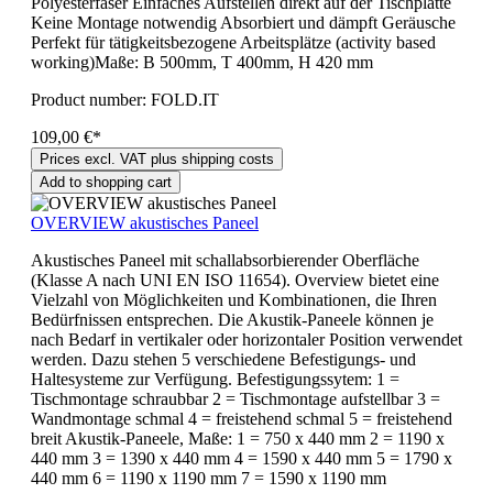
Polyesterfaser Einfaches Aufstellen direkt auf der Tischplatte
Keine Montage notwendig Absorbiert und dämpft Geräusche
Perfekt für tätigkeitsbezogene Arbeitsplätze (activity based
working)Maße: B 500mm, T 400mm, H 420 mm
Product number:
FOLD.IT
109,00 €*
Prices excl. VAT plus shipping costs
Add to shopping cart
OVERVIEW akustisches Paneel
Akustisches Paneel mit schallabsorbierender Oberfläche
(Klasse A nach UNI EN ISO 11654). Overview bietet eine
Vielzahl von Möglichkeiten und Kombinationen, die Ihren
Bedürfnissen entsprechen. Die Akustik-Paneele können je
nach Bedarf in vertikaler oder horizontaler Position verwendet
werden. Dazu stehen 5 verschiedene Befestigungs- und
Haltesysteme zur Verfügung. Befestigungssytem: 1 =
Tischmontage schraubbar 2 = Tischmontage aufstellbar 3 =
Wandmontage schmal 4 = freistehend schmal 5 = freistehend
breit Akustik-Paneele, Maße: 1 = 750 x 440 mm 2 = 1190 x
440 mm 3 = 1390 x 440 mm 4 = 1590 x 440 mm 5 = 1790 x
440 mm 6 = 1190 x 1190 mm 7 = 1590 x 1190 mm