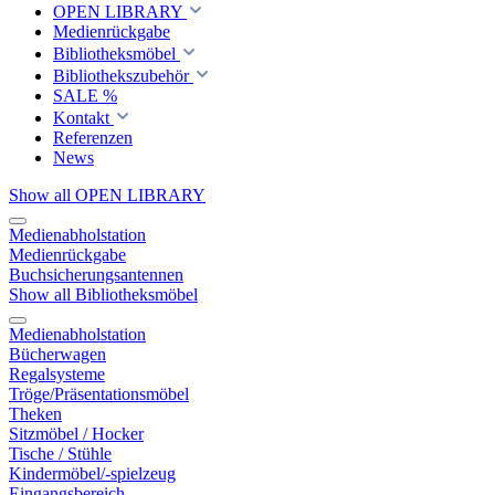
OPEN LIBRARY
Medienrückgabe
Bibliotheksmöbel
Bibliothekszubehör
SALE %
Kontakt
Referenzen
News
Show all OPEN LIBRARY
Medienabholstation
Medienrückgabe
Buchsicherungsantennen
Show all Bibliotheksmöbel
Medienabholstation
Bücherwagen
Regalsysteme
Tröge/Präsentationsmöbel
Theken
Sitzmöbel / Hocker
Tische / Stühle
Kindermöbel/-spielzeug
Eingangsbereich