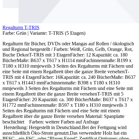
Regalturm T-TRIS
Farbe:
Grün
|
Variante:
T-TRIS (5 Etagen)
Regalturm für Bücher, DVDs oder Mangas auf Rollen / ökologisch
und Regional hergestellt / Farben: Weiß, Grün, Gelb, Orange, Rot,
Buche DekorT-TRIS mit 3 EtagenFächer: 12 Kapazität: ca. 180
BücherMaße: B637 x T617 x H1114 mmFachinnenmaße: B199 x
T180 x H310 mmjeweils 3 Seiten des Regalturms mit Fächern und
eine Seite mit einem Regalbrett über die ganze Breite versehenT-
TRIS mit 4 EtagenFächer: 16Kapazität: ca. 240 BücherMaße: B637
x T617 x H1443 mmFachinnenmaße: B398 x T180 x H310
mmjeweils 3 Seiten des Regalturms mit Fächern und eine Seite mit
einem Regalbrett über die ganze Breite versehenT-TRIS mit 5
EtagenFächer: 20 Kapazität: ca. 300 BücherMaße: B637 x T617 x
H1772 mmFachinnenmaße: B597 x T180 x H310 mmjeweils 3
Seiten des Regalturms mit Fächern und eine Seite mit einem
Regalbrett über die ganze Breite versehen Material: Spanplatte
beschichtet Farben: weitere Farben auf Anfrage
Herstellung: Hergestellt in Deutschland.Bei der Fertigung wird
ausschließlich Öko-Strom genutzt.Das verwendete Holz hat ein
PESC-, ein FSC- oder "Blauer Engel"-Zertifikat.Optionen: ohne