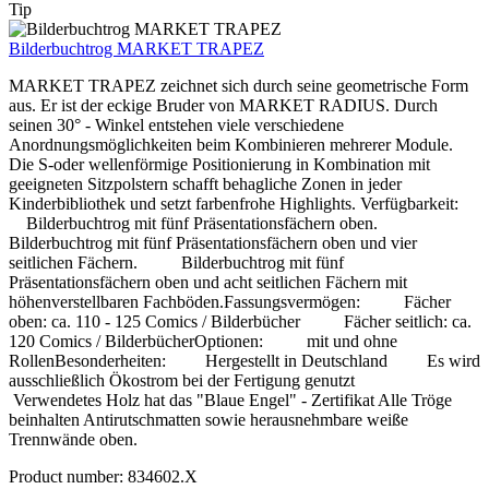
Tip
Bilderbuchtrog MARKET TRAPEZ
MARKET TRAPEZ zeichnet sich durch seine geometrische Form
aus. Er ist der eckige Bruder von MARKET RADIUS. Durch
seinen 30° - Winkel entstehen viele verschiedene
Anordnungsmöglichkeiten beim Kombinieren mehrerer Module.
Die S-oder wellenförmige Positionierung in Kombination mit
geeigneten Sitzpolstern schafft behagliche Zonen in jeder
Kinderbibliothek und setzt farbenfrohe Highlights. Verfügbarkeit:
Bilderbuchtrog mit fünf Präsentationsfächern oben.
Bilderbuchtrog mit fünf Präsentationsfächern oben und vier
seitlichen Fächern. Bilderbuchtrog mit fünf
Präsentationsfächern oben und acht seitlichen Fächern mit
höhenverstellbaren Fachböden.Fassungsvermögen: Fächer
oben: ca. 110 - 125 Comics / Bilderbücher Fächer seitlich: ca.
120 Comics / BilderbücherOptionen: mit und ohne
RollenBesonderheiten: Hergestellt in Deutschland Es wird
ausschließlich Ökostrom bei der Fertigung genutzt
Verwendetes Holz hat das "Blaue Engel" - Zertifikat Alle Tröge
beinhalten Antirutschmatten sowie herausnehmbare weiße
Trennwände oben.
Product number:
834602.X