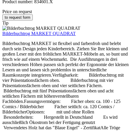
Product number:
834601.X
Price on request
to request form
Tip
Bilderbuchtrog MARKET QUADRAT
Bilderbuchtrog MARKET ist flexibel und farbenfroh und belebt
durch sein Design jeden Kinderbereich. Ziehen Sie Ihre kleinen und
großen Leser mit den fröhlichen MARKET-Möbeln an, so bunt und
frisch wie auf einem Wochenmarkt. Die Ausführungen in drei
verschiedenen Höhen passen sich perfekt der Ergonomie der kleinen
Lesern an und lassen sich problemlos in unterschiedliche
Raumkonzepte integrieren.Verfügbarkeit: Bilderbuchtrog mit
vier Präsentationsfächern oben. Bilderbuchtrog mit vier
Präsentationsfächern oben und vier seitlichen Fächern.
Bilderbuchtrog mit fünf Präsentationsfächern oben und acht
seitlichen Fächern mit höhenverstellbaren
Fachböden.Fassungsvermögen: Fächer oben: ca. 100 - 125
Comics / Bilderbücher Fächer seitlich: ca. 120 Comics /
BilderbücherOptionen: mit und ohne Rollen
Besonderheiten: Hergestellt in Deutschland Es wird
ausschließlich Ökostrom bei der Fertigung genutzt
Verwendetes Holz hat das "Blaue Engel" - ZertifikatAlle Tröge