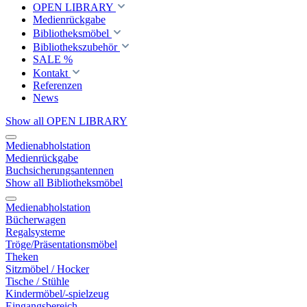
OPEN LIBRARY
Medienrückgabe
Bibliotheksmöbel
Bibliothekszubehör
SALE %
Kontakt
Referenzen
News
Show all OPEN LIBRARY
Medienabholstation
Medienrückgabe
Buchsicherungsantennen
Show all Bibliotheksmöbel
Medienabholstation
Bücherwagen
Regalsysteme
Tröge/Präsentationsmöbel
Theken
Sitzmöbel / Hocker
Tische / Stühle
Kindermöbel/-spielzeug
Eingangsbereich