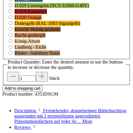
D.029 Limongrün (NCS S1060-G40Y)
D.019 Karminrot
D.020 Orange
Dottergelb (RAL 1003 Signalgelb)
Kirsche blumig geplankt
Buche gedämpft
König-Ahorn
Lindberg - Eiche
Rüster - Salisbury Natur
Product Quantity: Enter the desired amount or use the buttons
to increase or decrease the quantity.
Stück
Add to shopping cart
Product number:
4353DSGM
Description
Feststehender, doppelseitiger Bilderbuchtrog
ausgestattet mit 2 treppenförmig angeordneten
Präsentationsfächern auf jeder Se…
More
Reviews