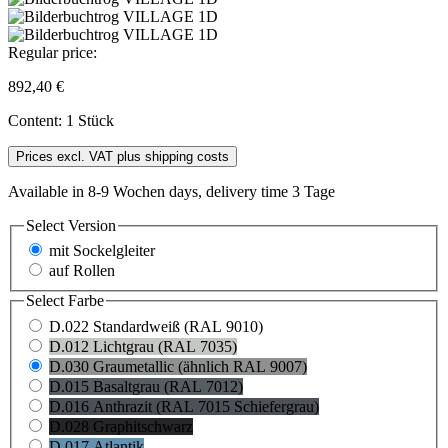
Regular price:
892,40 €
Content:
1 Stück
Prices excl. VAT plus shipping costs
Available in 8-9 Wochen days, delivery time 3 Tage
Select
Version
mit Sockelgleiter
auf Rollen
Select
Farbe
D.022 Standardweiß (RAL 9010)
D.012 Lichtgrau (RAL 7035)
D.030 Graumetallic (ähnlich RAL 9007)
D.015 Basaltgrau (RAL 7012)
D.016 Anthrazit (RAL 7015 Schiefergrau)
D.028 Graphitschwarz
D.017 Atlantik