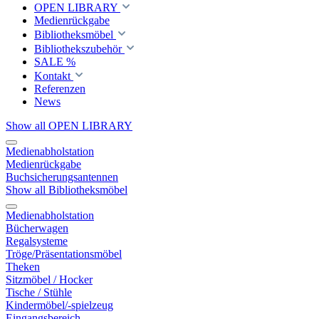
OPEN LIBRARY
Medienrückgabe
Bibliotheksmöbel
Bibliothekszubehör
SALE %
Kontakt
Referenzen
News
Show all OPEN LIBRARY
Medienabholstation
Medienrückgabe
Buchsicherungsantennen
Show all Bibliotheksmöbel
Medienabholstation
Bücherwagen
Regalsysteme
Tröge/Präsentationsmöbel
Theken
Sitzmöbel / Hocker
Tische / Stühle
Kindermöbel/-spielzeug
Eingangsbereich