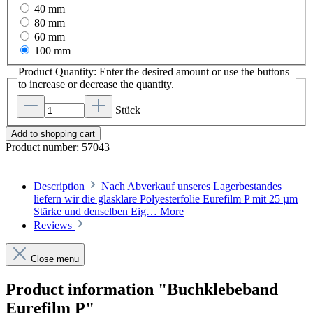
40 mm
80 mm
60 mm
100 mm
Product Quantity: Enter the desired amount or use the buttons
to increase or decrease the quantity.
Stück
Add to shopping cart
Product number:
57043
Description
Nach Abverkauf unseres Lagerbestandes
liefern wir die glasklare Polyesterfolie Eurefilm P mit 25 µm
Stärke und denselben Eig…
More
Reviews
Close menu
Product information "Buchklebeband
Eurefilm P"