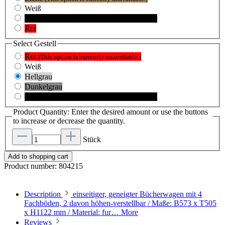
Weiß
Schwarz
(This option is currently unavailable.)
Rot
Select
Gestell
Rot
(This option is currently unavailable.)
Weiß
Hellgrau
Dunkelgrau
Schwarz
(This option is currently unavailable.)
Product Quantity: Enter the desired amount or use the buttons
to increase or decrease the quantity.
Stück
Add to shopping cart
Product number:
804215
Description
einseitiger, geneigter Bücherwagen mit 4
Fachböden, 2 davon höhen-verstellbar / Maße: B573 x T505
x H1122 mm / Material: fur…
More
Reviews