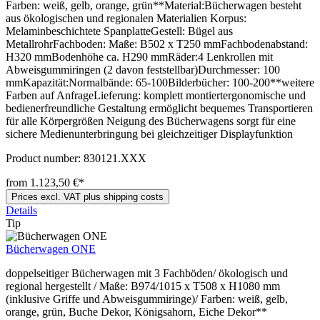
Farben: weiß, gelb, orange, grün**Material:Bücherwagen besteht
aus ökologischen und regionalen Materialien Korpus:
Melaminbeschichtete SpanplatteGestell: Bügel aus
MetallrohrFachboden: Maße: B502 x T250 mmFachbodenabstand:
H320 mmBodenhöhe ca. H290 mmRäder:4 Lenkrollen mit
Abweisgummiringen (2 davon feststellbar)Durchmesser: 100
mmKapazität:Normalbände: 65-100Bilderbücher: 100-200**weitere
Farben auf AnfrageLieferung: komplett montiertergonomische und
bedienerfreundliche Gestaltung ermöglicht bequemes Transportieren
für alle Körpergrößen Neigung des Bücherwagens sorgt für eine
sichere Medienunterbringung bei gleichzeitiger Displayfunktion
Product number:
830121.XXX
from 1.123,50 €*
Prices excl. VAT plus shipping costs
Details
Tip
Bücherwagen ONE
doppelseitiger Bücherwagen mit 3 Fachböden/ ökologisch und
regional hergestellt / Maße: B974/1015 x T508 x H1080 mm
(inklusive Griffe und Abweisgummiringe)/ Farben: weiß, gelb,
orange, grün, Buche Dekor, Königsahorn, Eiche Dekor**