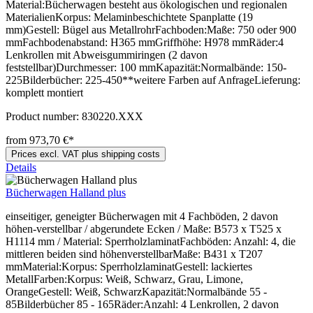
Material:Bücherwagen besteht aus ökologischen und regionalen
MaterialienKorpus: Melaminbeschichtete Spanplatte (19
mm)Gestell: Bügel aus MetallrohrFachboden:Maße: 750 oder 900
mmFachbodenabstand: H365 mmGriffhöhe: H978 mmRäder:4
Lenkrollen mit Abweisgummiringen (2 davon
feststellbar)Durchmesser: 100 mmKapazität:Normalbände: 150-
225Bilderbücher: 225-450**weitere Farben auf AnfrageLieferung:
komplett montiert
Product number:
830220.XXX
from 973,70 €*
Prices excl. VAT plus shipping costs
Details
Bücherwagen Halland plus
einseitiger, geneigter Bücherwagen mit 4 Fachböden, 2 davon
höhen-verstellbar / abgerundete Ecken / Maße: B573 x T525 x
H1114 mm / Material: SperrholzlaminatFachböden: Anzahl: 4, die
mittleren beiden sind höhenverstellbarMaße: B431 x T207
mmMaterial:Korpus: SperrholzlaminatGestell: lackiertes
MetallFarben:Korpus: Weiß, Schwarz, Grau, Limone,
OrangeGestell: Weiß, SchwarzKapazität:Normalbände 55 -
85Bilderbücher 85 - 165Räder:Anzahl: 4 Lenkrollen, 2 davon