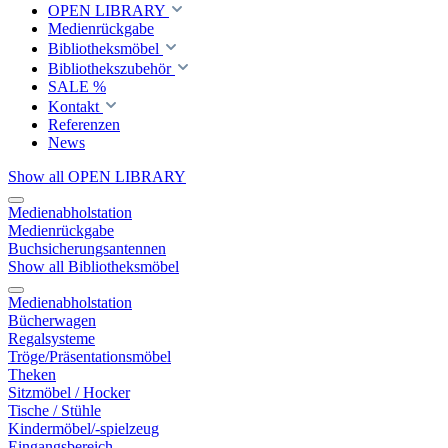
OPEN LIBRARY
Medienrückgabe
Bibliotheksmöbel
Bibliothekszubehör
SALE %
Kontakt
Referenzen
News
Show all OPEN LIBRARY
Medienabholstation
Medienrückgabe
Buchsicherungsantennen
Show all Bibliotheksmöbel
Medienabholstation
Bücherwagen
Regalsysteme
Tröge/Präsentationsmöbel
Theken
Sitzmöbel / Hocker
Tische / Stühle
Kindermöbel/-spielzeug
Eingangsbereich