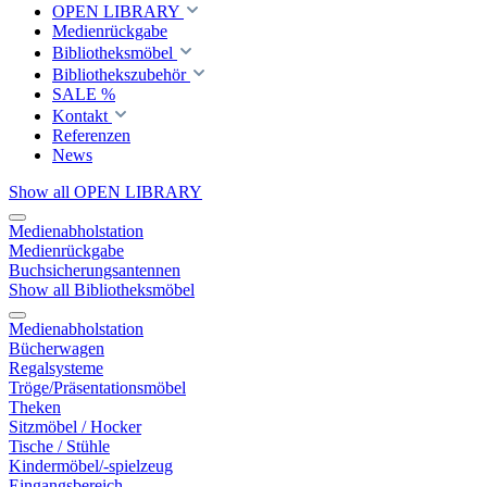
OPEN LIBRARY
Medienrückgabe
Bibliotheksmöbel
Bibliothekszubehör
SALE %
Kontakt
Referenzen
News
Show all OPEN LIBRARY
Medienabholstation
Medienrückgabe
Buchsicherungsantennen
Show all Bibliotheksmöbel
Medienabholstation
Bücherwagen
Regalsysteme
Tröge/Präsentationsmöbel
Theken
Sitzmöbel / Hocker
Tische / Stühle
Kindermöbel/-spielzeug
Eingangsbereich