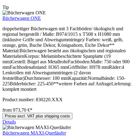
Tip
Bücherwagen ONE
doppelseitiger Bücherwagen mit 3 Fachböden/ ökologisch und
regional hergestellt / Maße: B974/1015 x T508 x H1080 mm
(inklusive Griffe und Abweisgummiringe)/ Farben: weiß, gelb,
orange, grün, Buche Dekor, Königsahorn, Eiche Dekor**
Material:Bücherwagen besteht aus ökologischen und regionalen
MaterialienKorpus: Melaminbeschichtete Spanplatte (19
mm)Gestell: Bügel aus MetallrohrFachboden:Maße: 750 oder 900
mmFachbodenabstand: H365 mmGriffhöhe: H978 mmRäder:4
Lenkrollen mit Abweisgummiringen (2 davon
feststellbar)Durchmesser: 100 mmKapazität:Normalbände: 150-
225Bilderbücher: 225-450**weitere Farben auf AnfrageLieferung:
komplett montiert
Product number:
830220.XXX
from 973,70 €*
Prices excl. VAT plus shipping costs
Details
Bücherwagen MAXI-Querläufer