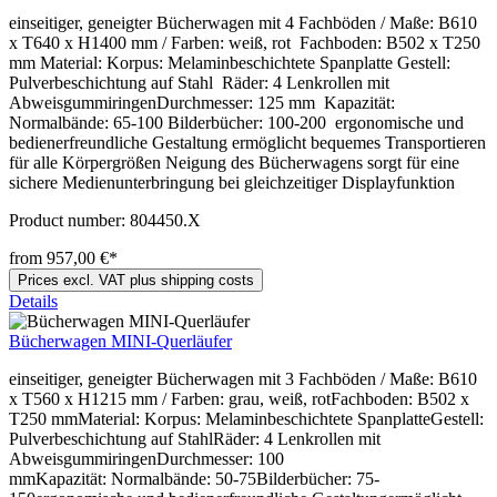
einseitiger, geneigter Bücherwagen mit 4 Fachböden / Maße: B610
x T640 x H1400 mm / Farben: weiß, rot Fachboden: B502 x T250
mm Material: Korpus: Melaminbeschichtete Spanplatte Gestell:
Pulverbeschichtung auf Stahl Räder: 4 Lenkrollen mit
AbweisgummiringenDurchmesser: 125 mm Kapazität:
Normalbände: 65-100 Bilderbücher: 100-200 ergonomische und
bedienerfreundliche Gestaltung ermöglicht bequemes Transportieren
für alle Körpergrößen Neigung des Bücherwagens sorgt für eine
sichere Medienunterbringung bei gleichzeitiger Displayfunktion
Product number:
804450.X
from 957,00 €*
Prices excl. VAT plus shipping costs
Details
Bücherwagen MINI-Querläufer
einseitiger, geneigter Bücherwagen mit 3 Fachböden / Maße: B610
x T560 x H1215 mm / Farben: grau, weiß, rotFachboden: B502 x
T250 mmMaterial: Korpus: Melaminbeschichtete SpanplatteGestell:
Pulverbeschichtung auf StahlRäder: 4 Lenkrollen mit
AbweisgummiringenDurchmesser: 100
mmKapazität: Normalbände: 50-75Bilderbücher: 75-