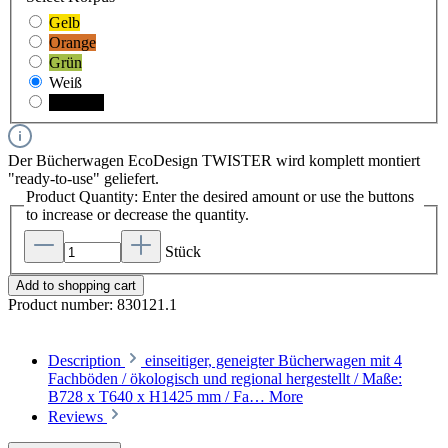
Gelb
Orange
Grün
Weiß
Schwarz
Der Bücherwagen EcoDesign TWISTER wird komplett montiert
"ready-to-use" geliefert.
Product Quantity: Enter the desired amount or use the buttons
to increase or decrease the quantity.
Stück
Add to shopping cart
Product number:
830121.1
Description
einseitiger, geneigter Bücherwagen mit 4
Fachböden / ökologisch und regional hergestellt / Maße:
B728 x T640 x H1425 mm / Fa…
More
Reviews