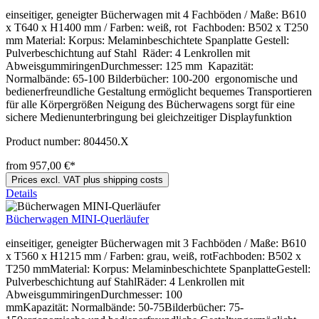
einseitiger, geneigter Bücherwagen mit 4 Fachböden / Maße: B610
x T640 x H1400 mm / Farben: weiß, rot Fachboden: B502 x T250
mm Material: Korpus: Melaminbeschichtete Spanplatte Gestell:
Pulverbeschichtung auf Stahl Räder: 4 Lenkrollen mit
AbweisgummiringenDurchmesser: 125 mm Kapazität:
Normalbände: 65-100 Bilderbücher: 100-200 ergonomische und
bedienerfreundliche Gestaltung ermöglicht bequemes Transportieren
für alle Körpergrößen Neigung des Bücherwagens sorgt für eine
sichere Medienunterbringung bei gleichzeitiger Displayfunktion
Product number:
804450.X
from 957,00 €*
Prices excl. VAT plus shipping costs
Details
Bücherwagen MINI-Querläufer
einseitiger, geneigter Bücherwagen mit 3 Fachböden / Maße: B610
x T560 x H1215 mm / Farben: grau, weiß, rotFachboden: B502 x
T250 mmMaterial: Korpus: Melaminbeschichtete SpanplatteGestell:
Pulverbeschichtung auf StahlRäder: 4 Lenkrollen mit
AbweisgummiringenDurchmesser: 100
mmKapazität: Normalbände: 50-75Bilderbücher: 75-