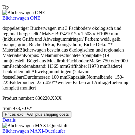
Tip
Bücherwagen ONE
doppelseitiger Bücherwagen mit 3 Fachböden/ ökologisch und
regional hergestellt / Maße: B974/1015 x T508 x H1080 mm
(inklusive Griffe und Abweisgummiringe)/ Farben: weiß, gelb,
orange, grün, Buche Dekor, Königsahorn, Eiche Dekor**
Material:Bücherwagen besteht aus ökologischen und regionalen
MaterialienKorpus: Melaminbeschichtete Spanplatte (19
mm)Gestell: Bügel aus MetallrohrFachboden:Maße: 750 oder 900
mmFachbodenabstand: H365 mmGriffhöhe: H978 mmRäder:4
Lenkrollen mit Abweisgummiringen (2 davon
feststellbar)Durchmesser: 100 mmKapazität:Normalbände: 150-
225Bilderbücher: 225-450**weitere Farben auf AnfrageLieferung:
komplett montiert
Product number:
830220.XXX
from 973,70 €*
Prices excl. VAT plus shipping costs
Details
Bücherwagen MAXI-Querläufer