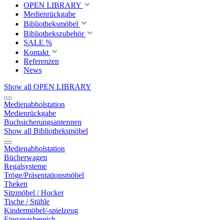
OPEN LIBRARY
Medienrückgabe
Bibliotheksmöbel
Bibliothekszubehör
SALE %
Kontakt
Referenzen
News
Show all OPEN LIBRARY
Medienabholstation
Medienrückgabe
Buchsicherungsantennen
Show all Bibliotheksmöbel
Medienabholstation
Bücherwagen
Regalsysteme
Tröge/Präsentationsmöbel
Theken
Sitzmöbel / Hocker
Tische / Stühle
Kindermöbel/-spielzeug
Eingangsbereich