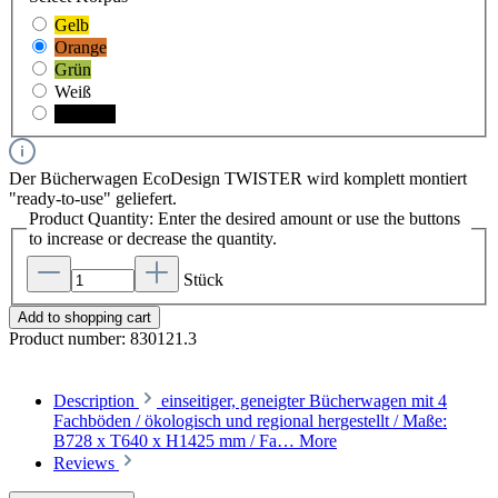
Gelb
Orange
Grün
Weiß
Schwarz
Der Bücherwagen EcoDesign TWISTER wird komplett montiert
"ready-to-use" geliefert.
Product Quantity: Enter the desired amount or use the buttons
to increase or decrease the quantity.
Stück
Add to shopping cart
Product number:
830121.3
Description
einseitiger, geneigter Bücherwagen mit 4
Fachböden / ökologisch und regional hergestellt / Maße:
B728 x T640 x H1425 mm / Fa…
More
Reviews