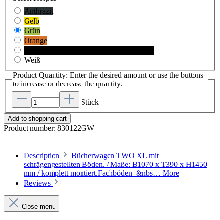
Anthrazit
Gelb
Grün
Orange
Schwarz
(This option is currently unavailable.)
Weiß
Product Quantity: Enter the desired amount or use the buttons
to increase or decrease the quantity.
Stück
Add to shopping cart
Product number:
830122GW
Description
Bücherwagen TWO XL mit
schrägengestellten Böden. / Maße: B1070 x T390 x H1450
mm / komplett montiert.Fachböden &nbs…
More
Reviews
Close menu