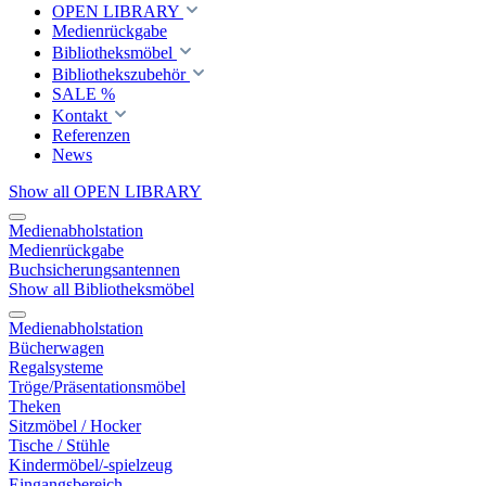
OPEN LIBRARY
Medienrückgabe
Bibliotheksmöbel
Bibliothekszubehör
SALE %
Kontakt
Referenzen
News
Show all OPEN LIBRARY
Medienabholstation
Medienrückgabe
Buchsicherungsantennen
Show all Bibliotheksmöbel
Medienabholstation
Bücherwagen
Regalsysteme
Tröge/Präsentationsmöbel
Theken
Sitzmöbel / Hocker
Tische / Stühle
Kindermöbel/-spielzeug
Eingangsbereich