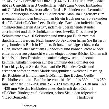
"eDaVinvi" / Formate bis DinA1 (B440 x T700 x H90 mm) / dazu
gibt es Umschläge in 3 GrößenHier geht's zum Video: Einbinden
mit CoLibri in Echtzeitvor allem für das Einbinden von Lernmitteln
zum Schulbeginn mach das "Colibrieren" Sinn. Im Gegensatz zum
normalen Einbinden benötigt man für ein Buch nur ca. 30 Sekunden
das "CoLibri eDaVinci" erstellt für jedes Buch den individuellen,
"maßgeschneiderten Anzug", indem es überstehende Ränder
abschneidet und die Schnittkanten verschweißt. Dies dauert je
Schnittkante etwa 10 Sekunden und muss pro Buch zweimal
durchgeführt werden. Nach knapp 30 Sekunden halten Sie Ihr fertig
eingebundenes Buch in Händen. Schutzumschläge schützen das
Buch, kleben aber nicht am Buchdeckel und können leicht wieder
entfernt oder ausgetauscht werden eingebundene Bücher können mit
handelsüblichen Desinfektionsmitteln abgewischt und somit
keimfrei gehalten werden zur Bestimmung des Formates des
Umschlags legen Sie das Buch auf die Platte des Geräts und
erkennen sofort an zwei Markierungspunkten, welcher Umschlag
der Richtige ist Empfohlene Größen für Ihre Bücher: Größe
Buchhöhe von - bis Buchbreite von - bis Mini bis 330 mmbis 250
mm Standard 331 - 490 mm 251 - 320 mm Big 491 - 630 mm 321
- 430 mm Wie das Einbinden eines Buchs mit dem CoLibri
eDaVinci Bindegerät funktioniert, sehen Sie in den folgenden
Video-Beispielen: Hardcover
Softcover