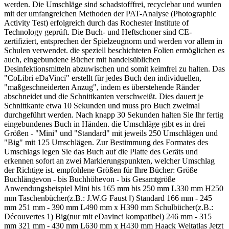
werden. Die Umschläge sind schadstofffrei, recyclebar und wurden
mit der umfangreichen Methoden der PAT-Analyse (Photographic
Activity Test) erfolgreich durch das Rochester Institute of
Technology geprüft. Die Buch- und Heftschoner sind CE-
zertifiziert, entsprechen der Spielzeugnorm und werden vor allem in
Schulen verwendet. die speziell beschichteten Folien ermöglichen es
auch, eingebundene Bücher mit handelsüblichen
Desinfektionsmitteln abzuwischen und somit keimfrei zu halten. Das
"CoLibri eDaVinci" erstellt für jedes Buch den individuellen,
"maßgeschneiderten Anzug", indem es überstehende Ränder
abschneidet und die Schnittkanten verschweißt. Dies dauert je
Schnittkante etwa 10 Sekunden und muss pro Buch zweimal
durchgeführt werden. Nach knapp 30 Sekunden halten Sie Ihr fertig
eingebundenes Buch in Händen. die Umschläge gibt es in drei
Größen - "Mini" und "Standard" mit jeweils 250 Umschlägen und
"Big" mit 125 Umschlägen. Zur Bestimmung des Formates des
Umschlags legen Sie das Buch auf die Platte des Geräts und
erkennen sofort an zwei Markierungspunkten, welcher Umschlag
der Richtige ist. empfohlene Größen für Ihre Bücher: Größe
Buchlängevon - bis Buchhöhevon - bis Gesamtgröße
Anwendungsbeispiel Mini bis 165 mm bis 250 mm L330 mm H250
mm Taschenbücher(z.B.: J.W.G Faust Ⅰ) Standard 166 mm - 245
mm 251 mm - 390 mm L490 mm x H390 mm Schulbücher(z.B.:
Découvertes 1) Big(nur mit eDavinci kompatibel) 246 mm - 315
mm 321 mm - 430 mm L630 mm x H430 mm Haack Weltatlas Jetzt