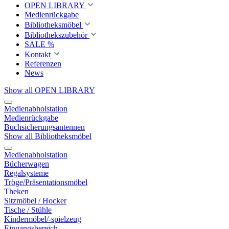
OPEN LIBRARY
Medienrückgabe
Bibliotheksmöbel
Bibliothekszubehör
SALE %
Kontakt
Referenzen
News
Show all OPEN LIBRARY
Medienabholstation
Medienrückgabe
Buchsicherungsantennen
Show all Bibliotheksmöbel
Medienabholstation
Bücherwagen
Regalsysteme
Tröge/Präsentationsmöbel
Theken
Sitzmöbel / Hocker
Tische / Stühle
Kindermöbel/-spielzeug
Eingangsbereich