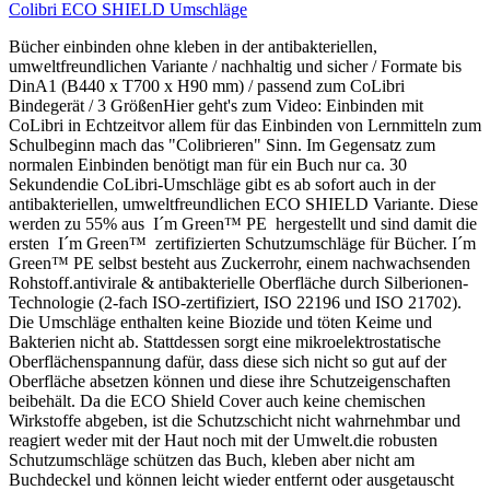
Colibri ECO SHIELD Umschläge
Bücher einbinden ohne kleben in der antibakteriellen,
umweltfreundlichen Variante / nachhaltig und sicher / Formate bis
DinA1 (B440 x T700 x H90 mm) / passend zum CoLibri
Bindegerät / 3 GrößenHier geht's zum Video: Einbinden mit
CoLibri in Echtzeitvor allem für das Einbinden von Lernmitteln zum
Schulbeginn mach das "Colibrieren" Sinn. Im Gegensatz zum
normalen Einbinden benötigt man für ein Buch nur ca. 30
Sekundendie CoLibri-Umschläge gibt es ab sofort auch in der
antibakteriellen, umweltfreundlichen ECO SHIELD Variante. Diese
werden zu 55% aus I´m Green™ PE hergestellt und sind damit die
ersten I´m Green™ zertifizierten Schutzumschläge für Bücher. I´m
Green™ PE selbst besteht aus Zuckerrohr, einem nachwachsenden
Rohstoff.antivirale & antibakterielle Oberfläche durch Silberionen-
Technologie (2-fach ISO-zertifiziert, ISO 22196 und ISO 21702).
Die Umschläge enthalten keine Biozide und töten Keime und
Bakterien nicht ab. Stattdessen sorgt eine mikroelektrostatische
Oberflächenspannung dafür, dass diese sich nicht so gut auf der
Oberfläche absetzen können und diese ihre Schutzeigenschaften
beibehält. Da die ECO Shield Cover auch keine chemischen
Wirkstoffe abgeben, ist die Schutzschicht nicht wahrnehmbar und
reagiert weder mit der Haut noch mit der Umwelt.die robusten
Schutzumschläge schützen das Buch, kleben aber nicht am
Buchdeckel und können leicht wieder entfernt oder ausgetauscht