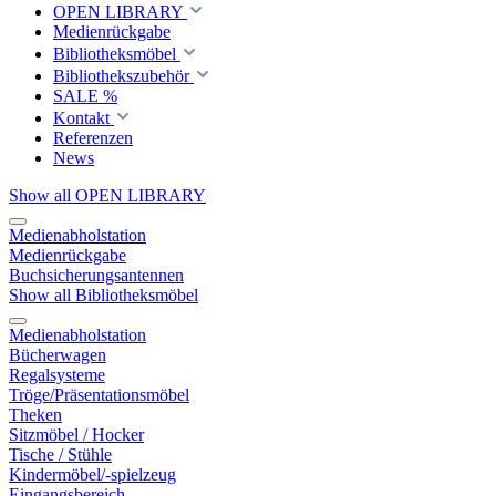
OPEN LIBRARY
Medienrückgabe
Bibliotheksmöbel
Bibliothekszubehör
SALE %
Kontakt
Referenzen
News
Show all OPEN LIBRARY
Medienabholstation
Medienrückgabe
Buchsicherungsantennen
Show all Bibliotheksmöbel
Medienabholstation
Bücherwagen
Regalsysteme
Tröge/Präsentationsmöbel
Theken
Sitzmöbel / Hocker
Tische / Stühle
Kindermöbel/-spielzeug
Eingangsbereich