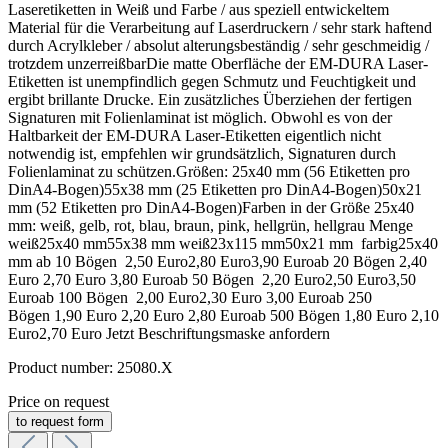
Laseretiketten in Weiß und Farbe / aus speziell entwickeltem
Material für die Verarbeitung auf Laserdruckern / sehr stark haftend
durch Acrylkleber / absolut alterungsbeständig / sehr geschmeidig /
trotzdem unzerreißbarDie matte Oberfläche der EM-DURA Laser-
Etiketten ist unempfindlich gegen Schmutz und Feuchtigkeit und
ergibt brillante Drucke. Ein zusätzliches Überziehen der fertigen
Signaturen mit Folienlaminat ist möglich. Obwohl es von der
Haltbarkeit der EM-DURA Laser-Etiketten eigentlich nicht
notwendig ist, empfehlen wir grundsätzlich, Signaturen durch
Folienlaminat zu schützen.Größen: 25x40 mm (56 Etiketten pro
DinA4-Bogen)55x38 mm (25 Etiketten pro DinA4-Bogen)50x21
mm (52 Etiketten pro DinA4-Bogen)Farben in der Größe 25x40
mm: weiß, gelb, rot, blau, braun, pink, hellgrün, hellgrau Menge
weiß25x40 mm55x38 mm weiß23x115 mm50x21 mm farbig25x40
mm ab 10 Bögen 2,50 Euro2,80 Euro3,90 Euroab 20 Bögen 2,40
Euro 2,70 Euro 3,80 Euroab 50 Bögen 2,20 Euro2,50 Euro3,50
Euroab 100 Bögen 2,00 Euro2,30 Euro 3,00 Euroab 250
Bögen 1,90 Euro 2,20 Euro 2,80 Euroab 500 Bögen 1,80 Euro 2,10
Euro2,70 Euro Jetzt Beschriftungsmaske anfordern
Product number:
25080.X
Price on request
to request form