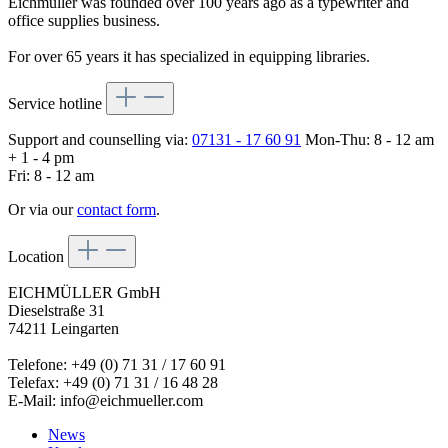
Eichmüller was founded over 100 years ago as a typewriter and
office supplies business.
For over 65 years it has specialized in equipping libraries.
Service hotline
Support and counselling via:
07131 - 17 60 91
Mon-Thu: 8 - 12 am
+ 1 - 4 pm
Fri: 8 - 12 am
Or via our
contact form
.
Location
EICHMÜLLER GmbH
Dieselstraße 31
74211 Leingarten
Telefone: +49 (0) 71 31 / 17 60 91
Telefax: +49 (0) 71 31 / 16 48 28
E-Mail: info@eichmueller.com
News