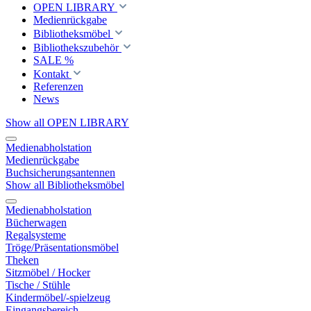
OPEN LIBRARY
Medienrückgabe
Bibliotheksmöbel
Bibliothekszubehör
SALE %
Kontakt
Referenzen
News
Show all OPEN LIBRARY
Medienabholstation
Medienrückgabe
Buchsicherungsantennen
Show all Bibliotheksmöbel
Medienabholstation
Bücherwagen
Regalsysteme
Tröge/Präsentationsmöbel
Theken
Sitzmöbel / Hocker
Tische / Stühle
Kindermöbel/-spielzeug
Eingangsbereich