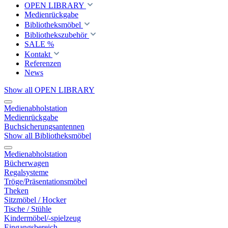
OPEN LIBRARY
Medienrückgabe
Bibliotheksmöbel
Bibliothekszubehör
SALE %
Kontakt
Referenzen
News
Show all OPEN LIBRARY
Medienabholstation
Medienrückgabe
Buchsicherungsantennen
Show all Bibliotheksmöbel
Medienabholstation
Bücherwagen
Regalsysteme
Tröge/Präsentationsmöbel
Theken
Sitzmöbel / Hocker
Tische / Stühle
Kindermöbel/-spielzeug
Eingangsbereich