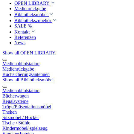
OPEN LIBRARY
Medienrückgabe
Bibliotheksmöbel
Bibliothekszubehör
SALE %
Kontakt
Referenzen
News
Show all OPEN LIBRARY
Medienabholstation
Medienrückgabe
Buchsicherungsantennen
Show all Bibliotheksmöbel
Medienabholstation
Bücherwagen
Regalsysteme
Tröge/Präsentationsmöbel
Theken
Sitzmöbel / Hocker
Tische / Stühle
Kindermöbel/-spielzeug
Eingangsbereich