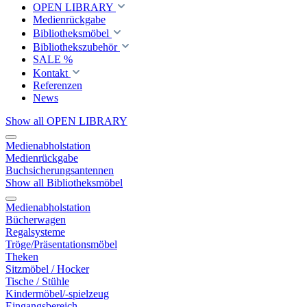
OPEN LIBRARY
Medienrückgabe
Bibliotheksmöbel
Bibliothekszubehör
SALE %
Kontakt
Referenzen
News
Show all OPEN LIBRARY
Medienabholstation
Medienrückgabe
Buchsicherungsantennen
Show all Bibliotheksmöbel
Medienabholstation
Bücherwagen
Regalsysteme
Tröge/Präsentationsmöbel
Theken
Sitzmöbel / Hocker
Tische / Stühle
Kindermöbel/-spielzeug
Eingangsbereich