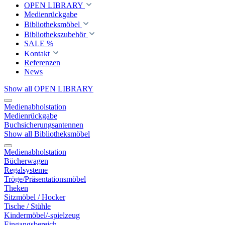
OPEN LIBRARY
Medienrückgabe
Bibliotheksmöbel
Bibliothekszubehör
SALE %
Kontakt
Referenzen
News
Show all OPEN LIBRARY
Medienabholstation
Medienrückgabe
Buchsicherungsantennen
Show all Bibliotheksmöbel
Medienabholstation
Bücherwagen
Regalsysteme
Tröge/Präsentationsmöbel
Theken
Sitzmöbel / Hocker
Tische / Stühle
Kindermöbel/-spielzeug
Eingangsbereich