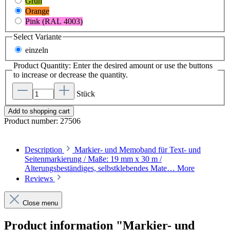
Grün
Orange
Pink (RAL 4003)
Select
Variante
einzeln
Product Quantity: Enter the desired amount or use the buttons
to increase or decrease the quantity.
Stück
Add to shopping cart
Product number:
27506
Description
Markier- und Memoband für Text- und
Seitenmarkierung / Maße: 19 mm x 30 m /
Alterungsbeständiges, selbstklebendes Mate…
More
Reviews
Close menu
Product information "Markier- und