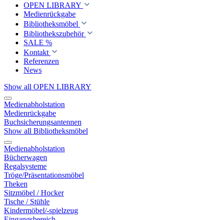
OPEN LIBRARY
Medienrückgabe
Bibliotheksmöbel
Bibliothekszubehör
SALE %
Kontakt
Referenzen
News
Show all OPEN LIBRARY
Medienabholstation
Medienrückgabe
Buchsicherungsantennen
Show all Bibliotheksmöbel
Medienabholstation
Bücherwagen
Regalsysteme
Tröge/Präsentationsmöbel
Theken
Sitzmöbel / Hocker
Tische / Stühle
Kindermöbel/-spielzeug
Eingangsbereich