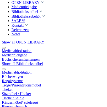
OPEN LIBRARY
Medienrückgabe
Bibliotheksmöbel
Bibliothekszubehör
SALE %
Kontakt
Referenzen
News
Show all OPEN LIBRARY
Medienabholstation
Medienrückgabe
Buchsicherungsantennen
Show all Bibliotheksmöbel
Medienabholstation
Bücherwagen
Regalsysteme
Tröge/Präsentationsmöbel
Theken
Sitzmöbel / Hocker
Tische / Stühle
Kindermöbel/-spielzeug
Eingangsbereich