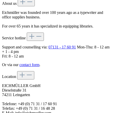
About us
Eichmüller was founded over 100 years ago as a typewriter and
office supplies business.
For over 65 years it has specialized in equipping libraries.
Service hotline
Support and counselling via:
07131 - 17 60 91
Mon-Thu: 8 - 12 am
+ 1 - 4 pm
Fri: 8 - 12 am
Or via our
contact form
.
Location
EICHMÜLLER GmbH
Dieselstraße 31
74211 Leingarten
Telefone: +49 (0) 71 31 / 17 60 91
Telefax: +49 (0) 71 31 / 16 48 28
E-Mail: info@eichmueller.com