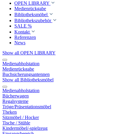
OPEN LIBRARY
Medienrückgabe
Bibliotheksmöbel
Bibliothekszubehör
SALE %
Kontakt
Referenzen
News
Show all OPEN LIBRARY
Medienabholstation
Medienrückgabe
Buchsicherungsantennen
Show all Bibliotheksmöbel
Medienabholstation
Bücherwagen
Regalsysteme
Tröge/Präsentationsmöbel
Theken
Sitzmöbel / Hocker
Tische / Stühle
Kindermöbel/-spielzeug
Eingangsbereich