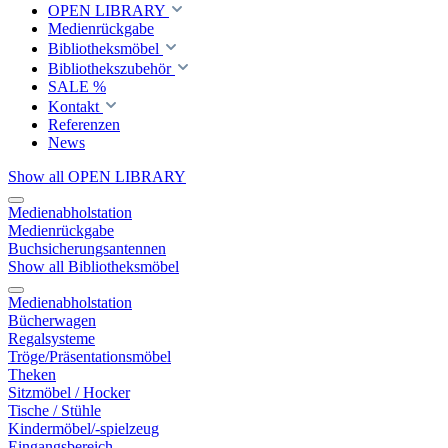
OPEN LIBRARY
Medienrückgabe
Bibliotheksmöbel
Bibliothekszubehör
SALE %
Kontakt
Referenzen
News
Show all OPEN LIBRARY
Medienabholstation
Medienrückgabe
Buchsicherungsantennen
Show all Bibliotheksmöbel
Medienabholstation
Bücherwagen
Regalsysteme
Tröge/Präsentationsmöbel
Theken
Sitzmöbel / Hocker
Tische / Stühle
Kindermöbel/-spielzeug
Eingangsbereich