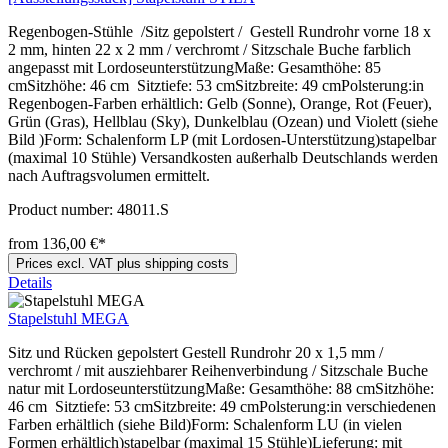
Regenbogen-Stühle /Sitz gepolstert / Gestell Rundrohr vorne 18 x
2 mm, hinten 22 x 2 mm / verchromt / Sitzschale Buche farblich
angepasst mit LordoseunterstützungMaße: Gesamthöhe: 85
cmSitzhöhe: 46 cm Sitztiefe: 53 cmSitzbreite: 49 cmPolsterung:in
Regenbogen-Farben erhältlich: Gelb (Sonne), Orange, Rot (Feuer),
Grün (Gras), Hellblau (Sky), Dunkelblau (Ozean) und Violett (siehe
Bild )Form: Schalenform LP (mit Lordosen-Unterstützung)stapelbar
(maximal 10 Stühle) Versandkosten außerhalb Deutschlands werden
nach Auftragsvolumen ermittelt.
Product number:
48011.S
from 136,00 €*
Prices excl. VAT plus shipping costs
Details
Stapelstuhl MEGA
Sitz und Rücken gepolstert Gestell Rundrohr 20 x 1,5 mm /
verchromt / mit ausziehbarer Reihenverbindung / Sitzschale Buche
natur mit LordoseunterstützungMaße: Gesamthöhe: 88 cmSitzhöhe:
46 cm Sitztiefe: 53 cmSitzbreite: 49 cmPolsterung:in verschiedenen
Farben erhältlich (siehe Bild)Form: Schalenform LU (in vielen
Formen erhältlich)stapelbar (maximal 15 Stühle)Lieferung: mit