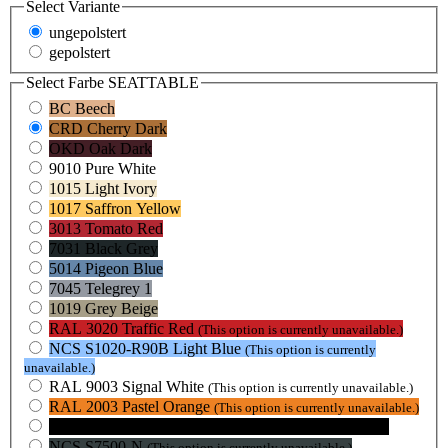
Select
Variante
ungepolstert
gepolstert
Select
Farbe SEATTABLE
BC Beech
CRD Cherry Dark
OKD Oak Dark
9010 Pure White
1015 Light Ivory
1017 Saffron Yellow
3013 Tomato Red
7031 Black Grey
5014 Pigeon Blue
7045 Telegrey 1
1019 Grey Beige
RAL 3020 Traffic Red
(This option is currently unavailable.)
NCS S1020-R90B Light Blue
(This option is currently
unavailable.)
RAL 9003 Signal White
(This option is currently unavailable.)
RAL 2003 Pastel Orange
(This option is currently unavailable.)
RAL 9005 Jet Black
(This option is currently unavailable.)
NCS S7500-N
(This option is currently unavailable.)