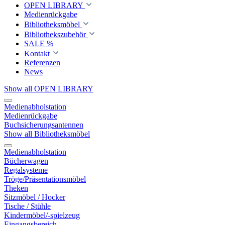
OPEN LIBRARY
Medienrückgabe
Bibliotheksmöbel
Bibliothekszubehör
SALE %
Kontakt
Referenzen
News
Show all OPEN LIBRARY
Medienabholstation
Medienrückgabe
Buchsicherungsantennen
Show all Bibliotheksmöbel
Medienabholstation
Bücherwagen
Regalsysteme
Tröge/Präsentationsmöbel
Theken
Sitzmöbel / Hocker
Tische / Stühle
Kindermöbel/-spielzeug
Eingangsbereich