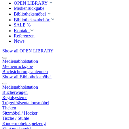
OPEN LIBRARY
Medienrückgabe
Bibliotheksmöbel
Bibliothekszubehör
SALE %
Kontakt
Referenzen
News
Show all OPEN LIBRARY
Medienabholstation
Medienrückgabe
Buchsicherungsantennen
Show all Bibliotheksmöbel
Medienabholstation
Bücherwagen
Regalsysteme
Tröge/Präsentationsmöbel
Theken
Sitzmöbel / Hocker
Tische / Stühle
Kindermöbel/-spielzeug
Eingangsbereich