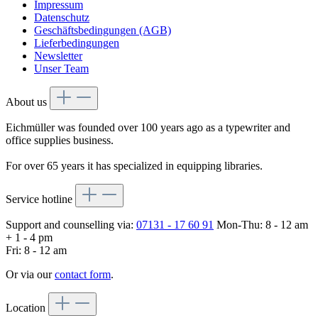
Impressum
Datenschutz
Geschäftsbedingungen (AGB)
Lieferbedingungen
Newsletter
Unser Team
About us
Eichmüller was founded over 100 years ago as a typewriter and
office supplies business.
For over 65 years it has specialized in equipping libraries.
Service hotline
Support and counselling via:
07131 - 17 60 91
Mon-Thu: 8 - 12 am
+ 1 - 4 pm
Fri: 8 - 12 am
Or via our
contact form
.
Location