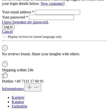
your login details below.
New customer?
Your email address
*
Your password
*
I have forgotten my password.
Log in
Cancel
Display reviews in current language only.
No reviews found. Share your insights with others.
Shipping within 24h
Hotline +49 7131 17 60 91
Informationen
Karriere
Katalog
Farbtafeln