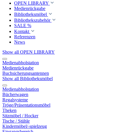
OPEN LIBRARY
Medienrückgabe
Bibliotheksmöbel
Bibliothekszubehör
SALE %
Kontakt
Referenzen
News
Show all OPEN LIBRARY
Medienabholstation
Medienrückgabe
Buchsicherungsantennen
Show all Bibliotheksmöbel
Medienabholstation
Bücherwagen
Regalsysteme
Tröge/Präsentationsmöbel
Theken
Sitzmöbel / Hocker
Tische / Stühle
Kindermöbel/-spielzeug
Eingangsbereich