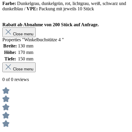
Farbe:
Dunkelgrau, dunkelgrün, rot, lichtgrau, weiß, schwarz und
dunkelblau
/
VPE:
Packung mit jeweils 10 Stück
Rabatt ab Abnahme von 200 Stück auf Anfrage.
Close menu
Properties "Winkelbuchstütze 4 "
Breite:
130 mm
Höhe:
170 mm
Tiefe:
150 mm
Close menu
0 of 0 reviews