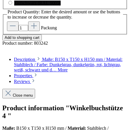
Tiefschwarz (RAL 9005)
Product Quantity: Enter the desired amount or use the buttons
to increase or decrease the quantity.
Packung
Add to shopping cart
Product number:
803242
Description
Maße: B150 x T150 x H150 mm / Material:
Stahlblech / Farbe: Dunkelgrau, dunkelgrün, rot, lichtgrau,
weiß, schwarz und d…
More
Properties
Reviews
Close menu
Product information "Winkelbuchstütze
4 "
Maße:
B150 x T150 x H150 mm /
Material:
Stahlblech /