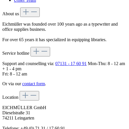
Unser Team
About us
Eichmüller was founded over 100 years ago as a typewriter and
office supplies business.
For over 65 years it has specialized in equipping libraries.
Service hotline
Support and counselling via:
07131 - 17 60 91
Mon-Thu: 8 - 12 am
+ 1 - 4 pm
Fri: 8 - 12 am
Or via our
contact form
.
Location
EICHMÜLLER GmbH
Dieselstraße 31
74211 Leingarten
Telefone: +49 (0) 71 31 / 17 60 91