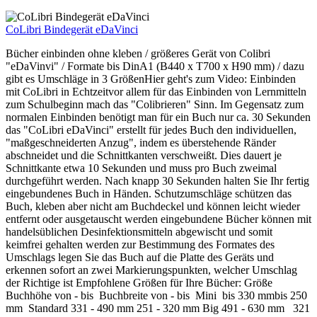
CoLibri Bindegerät eDaVinci
Bücher einbinden ohne kleben / größeres Gerät von Colibri
"eDaVinvi" / Formate bis DinA1 (B440 x T700 x H90 mm) / dazu
gibt es Umschläge in 3 GrößenHier geht's zum Video: Einbinden
mit CoLibri in Echtzeitvor allem für das Einbinden von Lernmitteln
zum Schulbeginn mach das "Colibrieren" Sinn. Im Gegensatz zum
normalen Einbinden benötigt man für ein Buch nur ca. 30 Sekunden
das "CoLibri eDaVinci" erstellt für jedes Buch den individuellen,
"maßgeschneiderten Anzug", indem es überstehende Ränder
abschneidet und die Schnittkanten verschweißt. Dies dauert je
Schnittkante etwa 10 Sekunden und muss pro Buch zweimal
durchgeführt werden. Nach knapp 30 Sekunden halten Sie Ihr fertig
eingebundenes Buch in Händen. Schutzumschläge schützen das
Buch, kleben aber nicht am Buchdeckel und können leicht wieder
entfernt oder ausgetauscht werden eingebundene Bücher können mit
handelsüblichen Desinfektionsmitteln abgewischt und somit
keimfrei gehalten werden zur Bestimmung des Formates des
Umschlags legen Sie das Buch auf die Platte des Geräts und
erkennen sofort an zwei Markierungspunkten, welcher Umschlag
der Richtige ist Empfohlene Größen für Ihre Bücher: Größe
Buchhöhe von - bis Buchbreite von - bis Mini bis 330 mmbis 250
mm Standard 331 - 490 mm 251 - 320 mm Big 491 - 630 mm 321