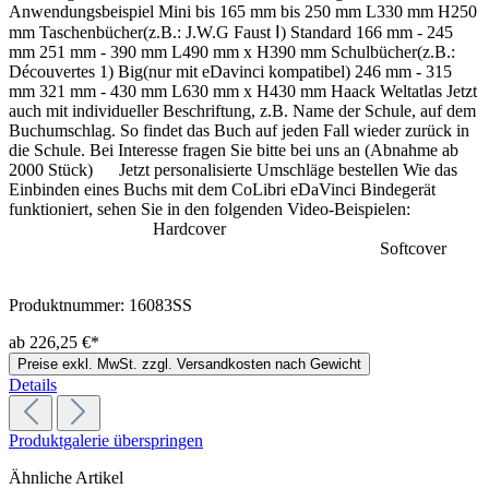
Anwendungsbeispiel Mini bis 165 mm bis 250 mm L330 mm H250
mm Taschenbücher(z.B.: J.W.G Faust Ⅰ) Standard 166 mm - 245
mm 251 mm - 390 mm L490 mm x H390 mm Schulbücher(z.B.:
Découvertes 1) Big(nur mit eDavinci kompatibel) 246 mm - 315
mm 321 mm - 430 mm L630 mm x H430 mm Haack Weltatlas Jetzt
auch mit individueller Beschriftung, z.B. Name der Schule, auf dem
Buchumschlag. So findet das Buch auf jeden Fall wieder zurück in
die Schule. Bei Interesse fragen Sie bitte bei uns an (Abnahme ab
2000 Stück) Jetzt personalisierte Umschläge bestellen Wie das
Einbinden eines Buchs mit dem CoLibri eDaVinci Bindegerät
funktioniert, sehen Sie in den folgenden Video-Beispielen:
Hardcover
Softcover
Produktnummer:
16083SS
ab 226,25 €*
Preise exkl. MwSt. zzgl. Versandkosten nach Gewicht
Details
Produktgalerie überspringen
Ähnliche Artikel