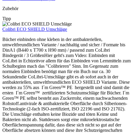
Zubehör
Tipp
Colibri ECO SHIELD Umschläge
Bücher einbinden ohne kleben in der antibakteriellen,
umweltfreundlichen Variante / nachhaltig und sicher / Formate bis
DinA1 (B440 x T700 x H90 mm) / passend zum CoLibri
Bindegerät / 3 GrößenHier geht's zum Video: Einbinden mit
CoLibri in Echtzeitvor allem für das Einbinden von Lernmitteln zum
Schulbeginn mach das "Colibrieren" Sinn. Im Gegensatz zum
normalen Einbinden benötigt man für ein Buch nur ca. 30
Sekundendie CoLibri-Umschläge gibt es ab sofort auch in der
antibakteriellen, umweltfreundlichen ECO SHIELD Variante. Diese
werden zu 55% aus I´m Green™ PE hergestellt und sind damit die
ersten I´m Green™ zertifizierten Schutzumschläge für Bücher. I´m
Green™ PE selbst besteht aus Zuckerrohr, einem nachwachsenden
Rohstoff.antivirale & antibakterielle Oberfläche durch Silberionen-
Technologie (2-fach ISO-zertifiziert, ISO 22196 und ISO 21702).
Die Umschläge enthalten keine Biozide und töten Keime und
Bakterien nicht ab. Stattdessen sorgt eine mikroelektrostatische
Oberflächenspannung dafür, dass diese sich nicht so gut auf der
Oberfläche absetzen können und diese ihre Schutzeigenschaften