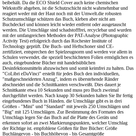
beibehält. Da die ECO Shield Cover auch keine chemischen
Wirkstoffe abgeben, ist die Schutzschicht nicht wahrnehmbar und
reagiert weder mit der Haut noch mit der Umwelt.die robusten
Schutzumschläge schützen das Buch, kleben aber nicht am
Buchdeckel und können leicht wieder entfernt oder ausgetauscht
werden. Die Umschläge sind schadstofffrei, recyclebar und wurden
mit der umfangreichen Methoden der PAT-Analyse (Photographic
Activity Test) erfolgreich durch das Rochester Institute of
Technology geprüft. Die Buch- und Heftschoner sind CE-
zertifiziert, entsprechen der Spielzeugnorm und werden vor allem in
Schulen verwendet. die speziell beschichteten Folien ermöglichen es
auch, eingebundene Bücher mit handelsüblichen
Desinfektionsmitteln abzuwischen und somit keimfrei zu halten. Das
"CoLibri eDaVinci" erstellt für jedes Buch den individuellen,
"maßgeschneiderten Anzug", indem es überstehende Ränder
abschneidet und die Schnittkanten verschweißt. Dies dauert je
Schnittkante etwa 10 Sekunden und muss pro Buch zweimal
durchgeführt werden. Nach knapp 30 Sekunden halten Sie Ihr fertig
eingebundenes Buch in Händen. die Umschläge gibt es in drei
Größen - "Mini" und "Standard" mit jeweils 250 Umschlägen und
"Big" mit 125 Umschlägen. Zur Bestimmung des Formates des
Umschlags legen Sie das Buch auf die Platte des Geräts und
erkennen sofort an zwei Markierungspunkten, welcher Umschlag
der Richtige ist. empfohlene Größen für Ihre Bücher: Größe
Buchlängevon - bis Buchhöhevon - bis Gesamtgröße