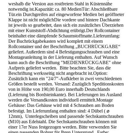
weshalb die Version aus rostfreiem Stahl in Küstennähe
notwendig ist.Kapazität: ca. 80 MedienTür: Abschließbare
Tür.ein Durchgreifen auf eingeworfene Medien bei geöffneter
Klappe ist nicht möglichDie vordere und hintere Dachkante
ist jeweils so gearbeitet, dass sich ein zusätzliches Überziehen
mit einer Kunststoff-Abdichtung erübrigt.Der Rollcontainer
beinhaltet eine dämpfende Schaumstoffmatte.Lieferumfang:
Der Buchrückgabekasten wird komplett mit einem
Rollcontainer und der Beschriftung „BUCHRÜCKGABE“
geliefert. Außerdem sind 4 Befestigungsschrauben und eine
Montageanleitung in der Lieferung enthalten. Auf Wunsch
kann auch die Beschriftung "MEDIENRÜCKGABE" ohne
Aufpreis geliefert werden. Bitte beachten Sie, dass die
Beschriftung werksseitig nicht angebracht ist.Option:
Zusätzlich kann ein "24/7"-Aufkleber in zwei verschiedenen
Größen bestellt werden. Versand: Zuzüglich Speditionskosten
von in Höhe von 190,00 Euro innerhalb Deutschlands
(Lieferung bis Bordsteinkante). Bei Lieferungen ins Ausland
werden die Versandkosten individuell ermittelt.Montage
Gehäuse: Das Gehäuse wird mit 4 Schrauben am Boden
befestigt. Im Lieferumfang enthalten sind: 4 Dübel ( ⌀
12mm), Unterlegscheiben und passende Sechskantschrauben
(M10) aus Edelstahl. Die Sechskantschrauben können mit
einer 17er Nuss festgezogen werden. Bitte verwenden Sie
einen passenden Bohrer für Ihren Untergrund. Farbe: