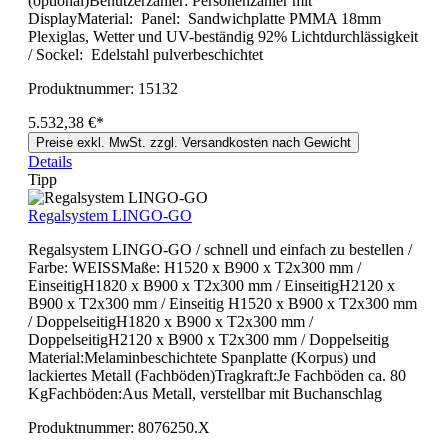
(optional)Benutzerzähler: Personenzähler mit
DisplayMaterial: Panel: Sandwichplatte PMMA 18mm
Plexiglas, Wetter und UV-beständig 92% Lichtdurchlässigkeit
/ Sockel: Edelstahl pulverbeschichtet
Produktnummer:
15132
5.532,38 €*
Preise exkl. MwSt. zzgl. Versandkosten nach Gewicht
Details
Tipp
Regalsystem LINGO-GO
Regalsystem LINGO-GO / schnell und einfach zu bestellen /
Farbe: WEISSMaße: H1520 x B900 x T2x300 mm /
EinseitigH1820 x B900 x T2x300 mm / EinseitigH2120 x
B900 x T2x300 mm / Einseitig H1520 x B900 x T2x300 mm
/ DoppelseitigH1820 x B900 x T2x300 mm /
DoppelseitigH2120 x B900 x T2x300 mm / Doppelseitig
Material:Melaminbeschichtete Spanplatte (Korpus) und
lackiertes Metall (Fachböden)Tragkraft:Je Fachböden ca. 80
KgFachböden:Aus Metall, verstellbar mit Buchanschlag
Produktnummer:
8076250.X