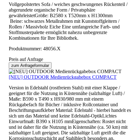
Vollgepolstertes Sofa / weiches geschwungenes Rückenteil /
abgerundete organische Form / Privatsphäre
gewährleistetGröße: B2580 x T520mm x H1300mm
Beine: schwarzes Metallrahmen mit Kunststoffgleitern /
Rollen / Massivholz Eiche Eine umfangreiche Farb- und
Stoffmusterpalette ermöglicht nahezu unbegrenzte
Kombinationen für Ihre Bibliothek.
Produktnummer:
48056.X
Preis auf Anfrage
zum Anfrageformular
[NEU] OUTDOOR Medienrückgabebox COMPACT
Version in Edelstahl (rostfreiem Stahl) mit einer Klappe /
geeignet für die Nutzung in Küstennähe (salzhaltige Luft) /
Maße: B590 x T490 x H930/980 mm mit einem
Rückgabefach für Bücher / inklusive Rollcontainer und
Beschriftungsaufkleber Material: Edelstahl - hierbei handelt es
sich um das Material und keine Edelstahl-OptikLichtes
Einwurfmaß: B390 x H105 mmEigenschaften: Rostet nicht
und ist daher für die Nutzung in Küstennähe (ca. 50 km) mit
salzhaltiger Luft geeignet. Die salzhaltige Luft greift die die
Korrosionsschutzschicht auf Stahlblech besonders an,