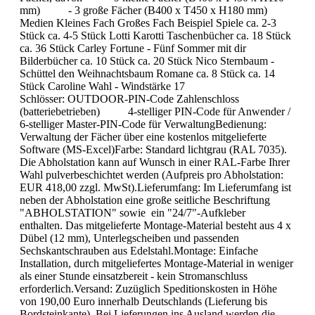
mm) - 3 große Fächer (B400 x T450 x H180 mm)
Medien Kleines Fach Großes Fach Beispiel Spiele ca. 2-3
Stück ca. 4-5 Stück Lotti Karotti Taschenbücher ca. 18 Stück
ca. 36 Stück Carley Fortune - Fünf Sommer mit dir
Bilderbücher ca. 10 Stück ca. 20 Stück Nico Sternbaum -
Schüttel den Weihnachtsbaum Romane ca. 8 Stück ca. 14
Stück Caroline Wahl - Windstärke 17
Schlösser: OUTDOOR-PIN-Code Zahlenschloss
(batteriebetrieben) 4-stelliger PIN-Code für Anwender /
6-stelliger Master-PIN-Code für VerwaltungBedienung:
Verwaltung der Fächer über eine kostenlos mitgelieferte
Software (MS-Excel)Farbe: Standard lichtgrau (RAL 7035).
Die Abholstation kann auf Wunsch in einer RAL-Farbe Ihrer
Wahl pulverbeschichtet werden (Aufpreis pro Abholstation:
EUR 418,00 zzgl. MwSt).Lieferumfang: Im Lieferumfang ist
neben der Abholstation eine große seitliche Beschriftung
"ABHOLSTATION" sowie ein "24/7"-Aufkleber
enthalten. Das mitgelieferte Montage-Material besteht aus 4 x
Dübel (12 mm), Unterlegscheiben und passenden
Sechskantschrauben aus Edelstahl.Montage: Einfache
Installation, durch mitgeliefertes Montage-Material in weniger
als einer Stunde einsatzbereit - kein Stromanschluss
erforderlich.Versand: Zuzüglich Speditionskosten in Höhe
von 190,00 Euro innerhalb Deutschlands (Lieferung bis
Bordsteinkante). Bei Lieferungen ins Ausland werden die