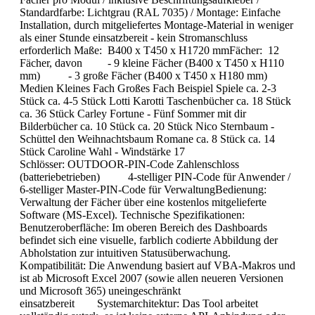
Standardfarbe: Lichtgrau (RAL 7035) / Montage: Einfache
Installation, durch mitgeliefertes Montage-Material in weniger
als einer Stunde einsatzbereit - kein Stromanschluss
erforderlich Maße: B400 x T450 x H1720 mmFächer: 12
Fächer, davon - 9 kleine Fächer (B400 x T450 x H110
mm) - 3 große Fächer (B400 x T450 x H180 mm)
Medien Kleines Fach Großes Fach Beispiel Spiele ca. 2-3
Stück ca. 4-5 Stück Lotti Karotti Taschenbücher ca. 18 Stück
ca. 36 Stück Carley Fortune - Fünf Sommer mit dir
Bilderbücher ca. 10 Stück ca. 20 Stück Nico Sternbaum -
Schüttel den Weihnachtsbaum Romane ca. 8 Stück ca. 14
Stück Caroline Wahl - Windstärke 17
Schlösser: OUTDOOR-PIN-Code Zahlenschloss
(batteriebetrieben) 4-stelliger PIN-Code für Anwender /
6-stelliger Master-PIN-Code für VerwaltungBedienung:
Verwaltung der Fächer über eine kostenlos mitgelieferte
Software (MS-Excel). Technische Spezifikationen:
Benutzeroberfläche: Im oberen Bereich des Dashboards
befindet sich eine visuelle, farblich codierte Abbildung der
Abholstation zur intuitiven Statusüberwachung.
Kompatibilität: Die Anwendung basiert auf VBA-Makros und
ist ab Microsoft Excel 2007 (sowie allen neueren Versionen
und Microsoft 365) uneingeschränkt
einsatzbereit Systemarchitektur: Das Tool arbeitet