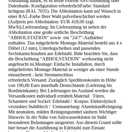
vollständig autark, es ist keine externe API-Anbindung oder
Datenbank- Konfiguration erforderlichFarbe: Standard
lichtgrau (RAL 7035). Die Abholstation kann auf Wunsch in
einer RAL-Farbe Ihrer Wahl pulverbeschichtet werden
(Aufpreis pro Abholstation: EUR 418,00 zzgl.
MwSt).Lieferumfang: Im Lieferumfang ist neben der
Abholstation eine große seitliche Beschriftung
"ABHOLSTATION" sowie ein "24/7"-Aufkleber
enthalten. Das mitgelieferte Montage-Material besteht aus 4 x
Dübel (12 mm), Unterlegscheiben und passenden
Sechskantschrauben aus Edelstahl. Bitte beachten Sie, dass
die Beschriftung "ABHOLSTATION" werksseitig nicht
angebracht ist.Montage: Einfache Installation, durch
mitgeliefertes Montage-Material in weniger als einer Stunde
einsatzbereit - kein Stromanschluss
erforderlich.Versand: Zuzüglich Speditionskosten in Höhe
von 190,00 Euro innerhalb Deutschlands (Lieferung bis
Bordsteinkante). Bei Lieferungen ins Ausland werden die
Versandkosten individuell ermittelt.Material: Türen,
Scharniere und Sockel: Edelstahl / Korpus: Elektrolytisch
verzinktes Stahlblech / Ummantelung: AluminiumReinigung:
Mit neutralem, milden Reinigungsmittel säubern Wichtiger
Hinweis: In der Nähe von Salzwasserküsten ist Stahl
besonderen Belastungen ausgesetzt. Aus diesem Grund sollte
hier besser die Ausführung in Edelstahl zum Einsatz