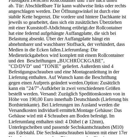
Flüssigkeit zwischen Rollcontainer und Türe nach unten
ab. Tür: Abschließbare Tür kann wahlweise links oder rechts
angeschlagen werden. Der Öffnungswinkel ist durch eine
stabile Kette begrenzt. Die vordere und hintere Dachkante ist
jeweils so gearbeitet, dass sich ein zusätzliches Überziehen
mit einer Kunststoff-Abdichtung erübrigt.der Rollcontainer
hat eine federnd aufgehängte Auffangplatte, die sich bei
Belastung absenkt. Über der Auffangplatte hängt ein
abnehmbarer und waschbarer Stoffsack, der verhindert, dass
Medien in die Ecken fallen.Lieferumfang: Die
Medienrückgabebox wird komplett mit einem Rollcontainer
und den Beschriftungen „BUCHRÜCKGABE",
"CD/DVD" und "TONIE" geliefert. Außerdem sind 4
Befestigungsschrauben und eine Montageanleitung in der
Lieferung enthalten. Auf Wunsch kann die Beschriftung
gegen einen Aufpreis geändert werden.Option: Zusätzlich
kann ein "24/7"-Aufkleber in zwei verschiedenen Größen
bestellt werden. Versand: Zuzüglich Speditionskosten von in
Höhe von 190,00 Euro innerhalb Deutschlands (Lieferung bis
Bordsteinkante). Bei Lieferungen ins Ausland werden die
Versandkosten individuell ermittelt.Montage Gehäuse: Das
Gehäuse wird mit 4 Schrauben am Boden befestigt. Im
Lieferumfang enthalten sind: 4 Dübel ( ⌀ 12mm),
Unterlegscheiben und passende Sechskantschrauben (M10)
aus Edelstahl. Die Sechskantschrauben können mit einer 17er