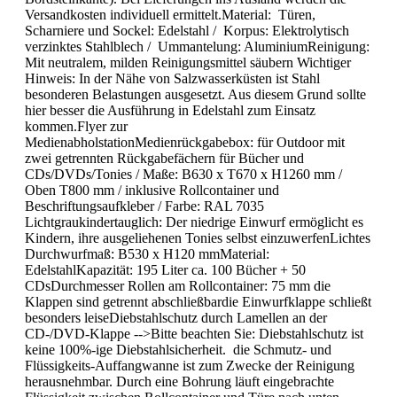
Versandkosten individuell ermittelt.Material: Türen,
Scharniere und Sockel: Edelstahl / Korpus: Elektrolytisch
verzinktes Stahlblech / Ummantelung: AluminiumReinigung:
Mit neutralem, milden Reinigungsmittel säubern Wichtiger
Hinweis: In der Nähe von Salzwasserküsten ist Stahl
besonderen Belastungen ausgesetzt. Aus diesem Grund sollte
hier besser die Ausführung in Edelstahl zum Einsatz
kommen.Flyer zur
MedienabholstationMedienrückgabebox: für Outdoor mit
zwei getrennten Rückgabefächern für Bücher und
CDs/DVDs/Tonies / Maße: B630 x T670 x H1260 mm /
Oben T800 mm / inklusive Rollcontainer und
Beschriftungsaufkleber / Farbe: RAL 7035
Lichtgraukindertauglich: Der niedrige Einwurf ermöglicht es
Kindern, ihre ausgeliehenen Tonies selbst einzuwerfenLichtes
Durchwurfmaß: B530 x H120 mmMaterial:
EdelstahlKapazität: 195 Liter ca. 100 Bücher + 50
CDsDurchmesser Rollen am Rollcontainer: 75 mm die
Klappen sind getrennt abschließbardie Einwurfklappe schließt
besonders leiseDiebstahlschutz durch Lamellen an der
CD-/DVD-Klappe -->Bitte beachten Sie: Diebstahlschutz ist
keine 100%-ige Diebstahlsicherheit. die Schmutz- und
Flüssigkeits-Auffangwanne ist zum Zwecke der Reinigung
herausnehmbar. Durch eine Bohrung läuft eingebrachte