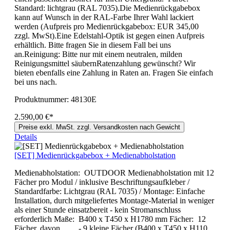
Standard: lichtgrau (RAL 7035).Die Medienrückgabebox
kann auf Wunsch in der RAL-Farbe Ihrer Wahl lackiert
werden (Aufpreis pro Medienrückgabebox: EUR 345,00
zzgl. MwSt).Eine Edelstahl-Optik ist gegen einen Aufpreis
erhältlich. Bitte fragen Sie in diesem Fall bei uns
an.Reinigung: Bitte nur mit einem neutralen, milden
Reinigungsmittel säubernRatenzahlung gewünscht? Wir
bieten ebenfalls eine Zahlung in Raten an. Fragen Sie einfach
bei uns nach.
Produktnummer:
48130E
2.590,00 €*
Preise exkl. MwSt. zzgl. Versandkosten nach Gewicht
Details
[SET] Medienrückgabebox + Medienabholstation
Medienabholstation: OUTDOOR Medienabholstation mit 12
Fächer pro Modul / inklusive Beschriftungsaufkleber /
Standardfarbe: Lichtgrau (RAL 7035) / Montage: Einfache
Installation, durch mitgeliefertes Montage-Material in weniger
als einer Stunde einsatzbereit - kein Stromanschluss
erforderlich Maße: B400 x T450 x H1780 mm Fächer: 12
Fächer, davon - 9 kleine Fächer (B400 x T450 x H110