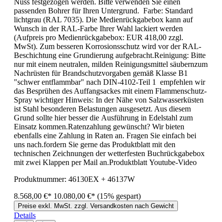
Nuss festgezogen werden. Bitte verwenden Sie einen
passenden Bohrer für Ihren Untergrund. Farbe: Standard
lichtgrau (RAL 7035). Die Medienrückgabebox kann auf
Wunsch in der RAL-Farbe Ihrer Wahl lackiert werden
(Aufpreis pro Medienrückgabebox: EUR 418,00 zzgl.
MwSt). Zum besseren Korrosionsschutz wird vor der RAL-
Beschichtung eine Grundierung aufgebracht.Reinigung: Bitte
nur mit einem neutralen, milden Reinigungsmittel säubernzum
Nachrüsten für Brandschutzvorgaben gemäß Klasse B1
"schwer entflammbar" nach DIN-4102-Teil 1 empfehlen wir
das Besprühen des Auffangsackes mit einem Flammenschutz-
Spray wichtiger Hinweis: In der Nähe von Salzwasserküsten
ist Stahl besonderen Belastungen ausgesetzt. Aus diesem
Grund sollte hier besser die Ausführung in Edelstahl zum
Einsatz kommen.Ratenzahlung gewünscht? Wir bieten
ebenfalls eine Zahlung in Raten an. Fragen Sie einfach bei
uns nach.fordern Sie gerne das Produktblatt mit den
technischen Zeichnungen der wetterfesten Buchrückgabebox
mit zwei Klappen per Mail an.Produktblatt Youtube-Video
Produktnummer:
46130EX + 46137W
8.568,00 €*
10.080,00 €*
(15% gespart)
Preise exkl. MwSt. zzgl. Versandkosten nach Gewicht
Details