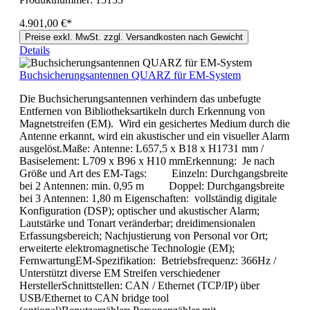
4.901,00 €*
Preise exkl. MwSt. zzgl. Versandkosten nach Gewicht
Details
Buchsicherungsantennen QUARZ für EM-System
Die Buchsicherungsantennen verhindern das unbefugte
Entfernen von Bibliotheksartikeln durch Erkennung von
Magnetstreifen (EM). Wird ein gesichertes Medium durch die
Antenne erkannt, wird ein akustischer und ein visueller Alarm
ausgelöst.Maße: Antenne: L657,5 x B18 x H1731 mm /
Basiselement: L709 x B96 x H10 mmErkennung: Je nach
Größe und Art des EM-Tags: Einzeln: Durchgangsbreite
bei 2 Antennen: min. 0,95 m Doppel: Durchgangsbreite
bei 3 Antennen: 1,80 m Eigenschaften: vollständig digitale
Konfiguration (DSP); optischer und akustischer Alarm;
Lautstärke und Tonart veränderbar; dreidimensionalen
Erfassungsbereich; Nachjustierung von Personal vor Ort;
erweiterte elektromagnetische Technologie (EM);
FernwartungEM-Spezifikation: Betriebsfrequenz: 366Hz /
Unterstützt diverse EM Streifen verschiedener
HerstellerSchnittstellen: CAN / Ethernet (TCP/IP) über
USB/Ethernet to CAN bridge tool