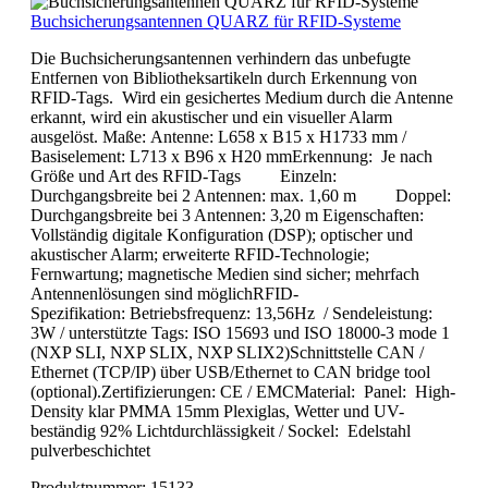
Buchsicherungsantennen QUARZ für RFID-Systeme
Die Buchsicherungsantennen verhindern das unbefugte
Entfernen von Bibliotheksartikeln durch Erkennung von
RFID-Tags. Wird ein gesichertes Medium durch die Antenne
erkannt, wird ein akustischer und ein visueller Alarm
ausgelöst. Maße: Antenne: L658 x B15 x H1733 mm /
Basiselement: L713 x B96 x H20 mmErkennung: Je nach
Größe und Art des RFID-Tags Einzeln:
Durchgangsbreite bei 2 Antennen: max. 1,60 m Doppel:
Durchgangsbreite bei 3 Antennen: 3,20 m Eigenschaften:
Vollständig digitale Konfiguration (DSP); optischer und
akustischer Alarm; erweiterte RFID-Technologie;
Fernwartung; magnetische Medien sind sicher; mehrfach
Antennenlösungen sind möglichRFID-
Spezifikation: Betriebsfrequenz: 13,56Hz / Sendeleistung:
3W / unterstützte Tags: ISO 15693 und ISO 18000-3 mode 1
(NXP SLI, NXP SLIX, NXP SLIX2)Schnittstelle CAN /
Ethernet (TCP/IP) über USB/Ethernet to CAN bridge tool
(optional).Zertifizierungen: CE / EMCMaterial: Panel: High-
Density klar PMMA 15mm Plexiglas, Wetter und UV-
beständig 92% Lichtdurchlässigkeit / Sockel: Edelstahl
pulverbeschichtet
Produktnummer:
15133