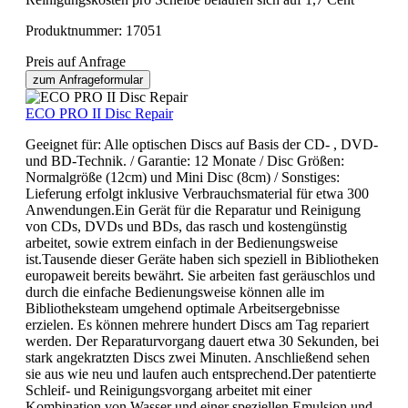
Produktnummer:
17051
Preis auf Anfrage
zum Anfrageformular
ECO PRO II Disc Repair
Geeignet für: Alle optischen Discs auf Basis der CD- , DVD-
und BD-Technik. / Garantie: 12 Monate / Disc Größen:
Normalgröße (12cm) und Mini Disc (8cm) / Sonstiges:
Lieferung erfolgt inklusive Verbrauchsmaterial für etwa 300
Anwendungen.Ein Gerät für die Reparatur und Reinigung
von CDs, DVDs und BDs, das rasch und kostengünstig
arbeitet, sowie extrem einfach in der Bedienungsweise
ist.Tausende dieser Geräte haben sich speziell in Bibliotheken
europaweit bereits bewährt. Sie arbeiten fast geräuschlos und
durch die einfache Bedienungsweise können alle im
Bibliotheksteam umgehend optimale Arbeitsergebnisse
erzielen. Es können mehrere hundert Discs am Tag repariert
werden. Der Reparaturvorgang dauert etwa 30 Sekunden, bei
stark angekratzten Discs zwei Minuten. Anschließend sehen
sie aus wie neu und laufen auch entsprechend.Der patentierte
Schleif- und Reinigungsvorgang arbeitet mit einer
Kombination von Wasser und einer speziellen Emulsion und