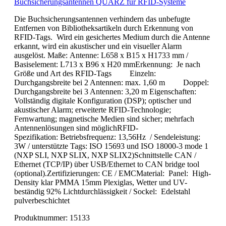
Buchsicherungsantennen QUARZ für RFID-Systeme
Die Buchsicherungsantennen verhindern das unbefugte
Entfernen von Bibliotheksartikeln durch Erkennung von
RFID-Tags. Wird ein gesichertes Medium durch die Antenne
erkannt, wird ein akustischer und ein visueller Alarm
ausgelöst. Maße: Antenne: L658 x B15 x H1733 mm /
Basiselement: L713 x B96 x H20 mmErkennung: Je nach
Größe und Art des RFID-Tags Einzeln:
Durchgangsbreite bei 2 Antennen: max. 1,60 m Doppel:
Durchgangsbreite bei 3 Antennen: 3,20 m Eigenschaften:
Vollständig digitale Konfiguration (DSP); optischer und
akustischer Alarm; erweiterte RFID-Technologie;
Fernwartung; magnetische Medien sind sicher; mehrfach
Antennenlösungen sind möglichRFID-
Spezifikation: Betriebsfrequenz: 13,56Hz / Sendeleistung:
3W / unterstützte Tags: ISO 15693 und ISO 18000-3 mode 1
(NXP SLI, NXP SLIX, NXP SLIX2)Schnittstelle CAN /
Ethernet (TCP/IP) über USB/Ethernet to CAN bridge tool
(optional).Zertifizierungen: CE / EMCMaterial: Panel: High-
Density klar PMMA 15mm Plexiglas, Wetter und UV-
beständig 92% Lichtdurchlässigkeit / Sockel: Edelstahl
pulverbeschichtet
Produktnummer:
15133