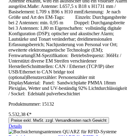
Antenne erkannt, wird ein akustischer und ein visueller Alarm
ausgelöst.Maße: Antenne: L657,5 x B18 x H1731 mm /
Basiselement: L709 x B96 x H10 mmErkennung: Je nach
Größe und Art des EM-Tags: Einzeln: Durchgangsbreite
bei 2 Antennen: min. 0,95 m Doppel: Durchgangsbreite
bei 3 Antennen: 1,80 m Eigenschaften: vollständig digitale
Konfiguration (DSP); optischer und akustischer Alarm;
Lautstärke und Tonart veränderbar; dreidimensionalen
Erfassungsbereich; Nachjustierung von Personal vor Ort;
erweiterte elektromagnetische Technologie (EM);
FernwartungEM-Spezifikation: Betriebsfrequenz: 366Hz /
Unterstützt diverse EM Streifen verschiedener
HerstellerSchnittstellen: CAN / Ethernet (TCP/IP) über
USB/Ethernet to CAN bridge tool
(optional)Benutzerzähler: Personenzähler mit
DisplayMaterial: Panel: Sandwichplatte PMMA 18mm
Plexiglas, Wetter und UV-beständig 92% Lichtdurchlässigkeit
/ Sockel: Edelstahl pulverbeschichtet
Produktnummer:
15132
5.532,38 €*
Preise exkl. MwSt. zzgl. Versandkosten nach Gewicht
Details