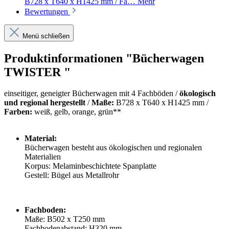
B728 x T640 x H1425 mm / Fa…
Mehr
Bewertungen
Menü schließen
Produktinformationen "Bücherwagen
TWISTER "
einseitiger, geneigter Bücherwagen mit 4 Fachböden /
ökologisch
und regional hergestellt
/
Maße:
B728 x T640 x H1425 mm /
Farben:
weiß, gelb, orange, grün**
Material:
Bücherwagen besteht aus ökologischen und regionalen
Materialien
Korpus: Melaminbeschichtete Spanplatte
Gestell: Bügel aus Metallrohr
Fachboden:
Maße: B502 x T250 mm
Fachbodenabstand: H320 mm