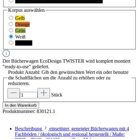
Schwarz
(Diese Option ist zurzeit nicht verfügbar.)
Korpus
auswählen
Gelb
Orange
Grün
Weiß
Schwarz
Der Bücherwagen EcoDesign TWISTER wird komplett montiert
"ready-to-use" geliefert.
Produkt Anzahl: Gib den gewünschten Wert ein oder benutze
die Schaltflächen um die Anzahl zu erhöhen oder zu
reduzieren.
Stück
In den Warenkorb
Produktnummer:
830121.1
Beschreibung
einseitiger, geneigter Bücherwagen mit 4
Fachböden / ökologisch und regional hergestellt / Maße: