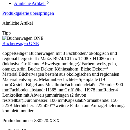
Ähnliche Artikel
Produktgalerie überspringen
Ähnliche Artikel
Tipp
Bücherwagen ONE
doppelseitiger Bücherwagen mit 3 Fachböden/ ökologisch und
regional hergestellt / Maße: B974/1015 x T508 x H1080 mm
(inklusive Griffe und Abweisgummiringe)/ Farben: weiß, gelb,
orange, grün, Buche Dekor, Königsahorn, Eiche Dekor**
Material:Bücherwagen besteht aus ökologischen und regionalen
MaterialienKorpus: Melaminbeschichtete Spanplatte (19
mm)Gestell: Bügel aus MetallrohrFachboden:Maße: 750 oder 900
mmFachbodenabstand: H365 mmGriffhöhe: H978 mmRäder:4
Lenkrollen mit Abweisgummiringen (2 davon
feststellbar)Durchmesser: 100 mmKapazität:Normalbände: 150-
225Bilderbücher: 225-450**weitere Farben auf AnfrageLieferung:
komplett montiert
Produktnummer:
830220.XXX