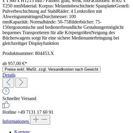
x T560 x H1215 mm / Farben: grau, weiß, rotFachboden: B502 x
T250 mmMaterial: Korpus: Melaminbeschichtete SpanplatteGestell:
Pulverbeschichtung auf StahlRäder: 4 Lenkrollen mit
AbweisgummiringenDurchmesser: 100
mmKapazität: Normalbände: 50-75Bilderbücher: 75-
150ergonomische und bedienerfreundliche Gestaltungermöglicht
bequemes Transportieren für alle KörpergrößenNeigung des
Bücherwagens sorgt für eine sichere Medienunterbringung bei
gleichzeitiger Displayfunktion
Produktnummer:
804453.X
ab 957,00 €*
Preise exkl. MwSt. zzgl. Versandkosten nach Gewicht
Details
Schneller Versand
Hotline +49 7131 17 60 91
Informationen
Karriere