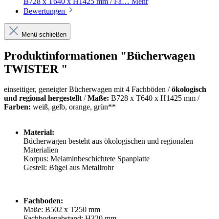
B728 x T640 x H1425 mm / Fa…
Mehr
Bewertungen
Menü schließen
Produktinformationen "Bücherwagen
TWISTER "
einseitiger, geneigter Bücherwagen mit 4 Fachböden /
ökologisch
und regional hergestellt
/
Maße:
B728 x T640 x H1425 mm /
Farben:
weiß, gelb, orange, grün**
Material:
Bücherwagen besteht aus ökologischen und regionalen
Materialien
Korpus: Melaminbeschichtete Spanplatte
Gestell: Bügel aus Metallrohr
Fachboden:
Maße: B502 x T250 mm
Fachbodenabstand: H320 mm