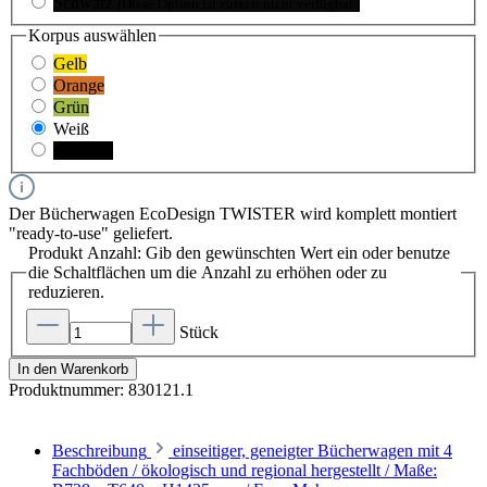
Schwarz
(Diese Option ist zurzeit nicht verfügbar.)
Korpus
auswählen
Gelb
Orange
Grün
Weiß
Schwarz
Der Bücherwagen EcoDesign TWISTER wird komplett montiert
"ready-to-use" geliefert.
Produkt Anzahl: Gib den gewünschten Wert ein oder benutze
die Schaltflächen um die Anzahl zu erhöhen oder zu
reduzieren.
Stück
In den Warenkorb
Produktnummer:
830121.1
Beschreibung
einseitiger, geneigter Bücherwagen mit 4
Fachböden / ökologisch und regional hergestellt / Maße: