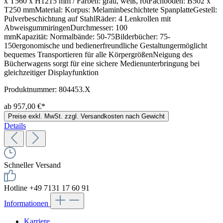
x T560 x H1215 mm / Farben: grau, weiß, rotFachboden: B502 x
T250 mmMaterial: Korpus: Melaminbeschichtete SpanplatteGestell:
Pulverbeschichtung auf StahlRäder: 4 Lenkrollen mit
AbweisgummiringenDurchmesser: 100
mmKapazität: Normalbände: 50-75Bilderbücher: 75-
150ergonomische und bedienerfreundliche Gestaltungermöglicht
bequemes Transportieren für alle KörpergrößenNeigung des
Bücherwagens sorgt für eine sichere Medienunterbringung bei
gleichzeitiger Displayfunktion
Produktnummer:
804453.X
ab 957,00 €*
Preise exkl. MwSt. zzgl. Versandkosten nach Gewicht
Details
Schneller Versand
Hotline +49 7131 17 60 91
Informationen
Karriere