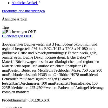
Ähnliche Artikel
Produktgalerie überspringen
Ähnliche Artikel
Tipp
Bücherwagen ONE
doppelseitiger Bücherwagen mit 3 Fachböden/ ökologisch und
regional hergestellt / Maße: B974/1015 x T508 x H1080 mm
(inklusive Griffe und Abweisgummiringe)/ Farben: weiß, gelb,
orange, grün, Buche Dekor, Königsahorn, Eiche Dekor**
Material:Bücherwagen besteht aus ökologischen und regionalen
MaterialienKorpus: Melaminbeschichtete Spanplatte (19
mm)Gestell: Bügel aus MetallrohrFachboden:Maße: 750 oder 900
mmFachbodenabstand: H365 mmGriffhöhe: H978 mmRäder:4
Lenkrollen mit Abweisgummiringen (2 davon
feststellbar)Durchmesser: 100 mmKapazität:Normalbände: 150-
225Bilderbücher: 225-450**weitere Farben auf AnfrageLieferung:
komplett montiert
Produktnummer:
830220.XXX