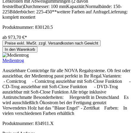
Lenkrollen mit Abweisgummiringen (2 davon
feststellbar)Durchmesser: 100 mmKapazität:Normalbände: 150-
225Bilderbücher: 225-450**weitere Farben auf AnfrageLieferung:
komplett montiert
Produktnummer:
830120.5
ab 973,70 €*
Preise exkl. MwSt. zzgl. Versandkosten nach Gewicht
In den Warenkorb
Medientrog
Ausziehbare Comictröge für alle NOVA Regalsysteme. Ob fest oder
ausziehbar, der Medientrog passt perfekt in Ihr Regal.Varianten:
- Comictrog - Comictrog ausziehbar mit Soft-Close Funktion -
CD-Trog ausziehbar mit Soft-Close Funktion - DVD-Trog
ausziehbar mit Soft-Close Funktion Alle tröge inklusive
Antirutschmatte Besonderheiten: Hergestellt in Deutschland Es
wird ausschließlich Ökostrom bei der Fertigung genutzt
Verwendetes Holz hat das "Blaue Engel" - Zertifkat Farben: In
vielen verschiedenen Farben erhältlich
Produktnummer:
834911.X