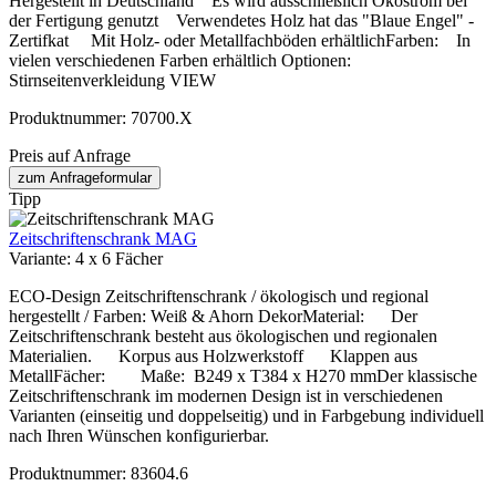
Hergestellt in Deutschland Es wird ausschließlich Ökostrom bei
der Fertigung genutzt Verwendetes Holz hat das "Blaue Engel" -
Zertifkat Mit Holz- oder Metallfachböden erhältlichFarben: In
vielen verschiedenen Farben erhältlich Optionen:
Stirnseitenverkleidung VIEW
Produktnummer:
70700.X
Preis auf Anfrage
zum Anfrageformular
Tipp
Zeitschriftenschrank MAG
Variante:
4 x 6 Fächer
ECO-Design Zeitschriftenschrank / ökologisch und regional
hergestellt / Farben: Weiß & Ahorn DekorMaterial: Der
Zeitschriftenschrank besteht aus ökologischen und regionalen
Materialien. Korpus aus Holzwerkstoff Klappen aus
MetallFächer: Maße: B249 x T384 x H270 mmDer klassische
Zeitschriftenschrank im modernen Design ist in verschiedenen
Varianten (einseitig und doppelseitig) und in Farbgebung individuell
nach Ihren Wünschen konfigurierbar.
Produktnummer:
83604.6