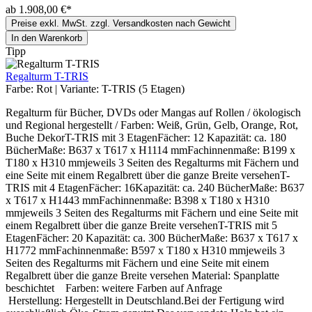
ab 1.908,00 €*
Preise exkl. MwSt. zzgl. Versandkosten nach Gewicht
In den Warenkorb
Tipp
Regalturm T-TRIS
Farbe:
Rot
|
Variante:
T-TRIS (5 Etagen)
Regalturm für Bücher, DVDs oder Mangas auf Rollen / ökologisch
und Regional hergestellt / Farben: Weiß, Grün, Gelb, Orange, Rot,
Buche DekorT-TRIS mit 3 EtagenFächer: 12 Kapazität: ca. 180
BücherMaße: B637 x T617 x H1114 mmFachinnenmaße: B199 x
T180 x H310 mmjeweils 3 Seiten des Regalturms mit Fächern und
eine Seite mit einem Regalbrett über die ganze Breite versehenT-
TRIS mit 4 EtagenFächer: 16Kapazität: ca. 240 BücherMaße: B637
x T617 x H1443 mmFachinnenmaße: B398 x T180 x H310
mmjeweils 3 Seiten des Regalturms mit Fächern und eine Seite mit
einem Regalbrett über die ganze Breite versehenT-TRIS mit 5
EtagenFächer: 20 Kapazität: ca. 300 BücherMaße: B637 x T617 x
H1772 mmFachinnenmaße: B597 x T180 x H310 mmjeweils 3
Seiten des Regalturms mit Fächern und eine Seite mit einem
Regalbrett über die ganze Breite versehen Material: Spanplatte
beschichtet Farben: weitere Farben auf Anfrage
Herstellung: Hergestellt in Deutschland.Bei der Fertigung wird