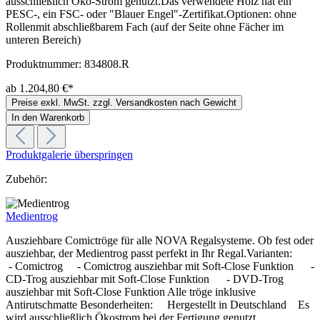
ausschließlich Öko-Strom genutzt.Das verwendete Holz hat ein
PESC-, ein FSC- oder "Blauer Engel"-Zertifikat.Optionen: ohne
Rollenmit abschließbarem Fach (auf der Seite ohne Fächer im
unteren Bereich)
Produktnummer:
834808.R
ab 1.204,80 €*
Preise exkl. MwSt. zzgl. Versandkosten nach Gewicht
In den Warenkorb
Produktgalerie überspringen
Zubehör:
Medientrog
Ausziehbare Comictröge für alle NOVA Regalsysteme. Ob fest oder
ausziehbar, der Medientrog passt perfekt in Ihr Regal.Varianten:
- Comictrog - Comictrog ausziehbar mit Soft-Close Funktion -
CD-Trog ausziehbar mit Soft-Close Funktion - DVD-Trog
ausziehbar mit Soft-Close Funktion Alle tröge inklusive
Antirutschmatte Besonderheiten: Hergestellt in Deutschland Es
wird ausschließlich Ökostrom bei der Fertigung genutzt