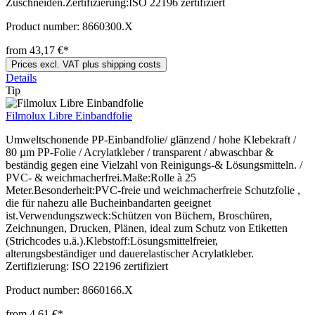
Zuschneiden.Zertifizierung:ISO 22196 zertifiziert
Product number:
8660300.X
from 43,17 €*
Prices excl. VAT plus shipping costs
Details
Tip
Filmolux Libre Einbandfolie
Umweltschonende PP-Einbandfolie/ glänzend / hohe Klebekraft /
80 µm PP-Folie / Acrylatkleber / transparent / abwaschbar &
beständig gegen eine Vielzahl von Reinigungs-& Lösungsmitteln. /
PVC- & weichmacherfrei.Maße:Rolle à 25
Meter.Besonderheit:PVC-freie und weichmacherfreie Schutzfolie ,
die für nahezu alle Bucheinbandarten geeignet
ist.Verwendungszweck:Schützen von Büchern, Broschüren,
Zeichnungen, Drucken, Plänen, ideal zum Schutz von Etiketten
(Strichcodes u.ä.).Klebstoff:Lösungsmittelfreier,
alterungsbeständiger und dauerelastischer Acrylatkleber.
Zertifizierung: ISO 22196 zertifiziert
Product number:
8660166.X
from 4,61 €*