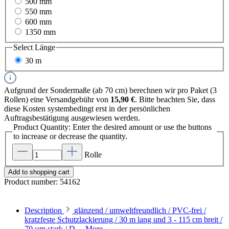
500 mm
550 mm
600 mm
1350 mm
Select
Länge
30 m
Aufgrund der Sondermaße (ab 70 cm) berechnen wir pro Paket (3
Rollen) eine Versandgebühr von
15,90 €
. Bitte beachten Sie, dass
diese Kosten systembedingt erst in der persönlichen
Auftragsbestätigung ausgewiesen werden.
Product Quantity: Enter the desired amount or use the buttons
to increase or decrease the quantity.
Rolle
Add to shopping cart
Product number:
54162
Description
glänzend / umweltfreundlich / PVC-frei /
kratzfeste Schutzlackierung / 30 m lang und 3 - 115 cm breit /
70 µm stark / D…
More