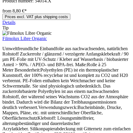
Product number:
54014.X
from 8,80 €*
Prices excl. VAT plus shipping costs
Details
Tip
Filmolux Libre Organic
Umweltfreundliche Einbandfolie aus nachwachsenden, natürlichen
Rohstoff Zuckerrohr / glänzend / verzögerte Anfangsklebekraft / 90
µm PE-Folie mit UV-Schutz / Kleber auf Wasserbasis / biobasierter
Anteil > 90%. / APEO- und BPA-frei. Maße:Rolle à 25
Meter Besonderheit:Polyethylen (PE) ist ein thermoplastischer
Kunststoff, der 100% recyclebar ist und komplett zu CO2 und H20
verbrennt. PE-Folien enthalten kein Weichmacher und keine
Schwermetalle. Sie sind physiologisch unbedenklich. Das
zuckerrohrbasierte Polyethylen ist aus einem nachwachsenden
Rohstoff, der während seines Wachstums CO2 aus der Atmosphäre
bindet. Dadurch wird die Bilanz der Treibhausgasemissionen
deutlich verbessert.Verwendungszweck:Bucheinbände, Drucke,
Mappen, Pläne, etc. mit unterschiedlicher Oberfläche,
OberflächenschutzKlebstoff: Lösungsmittelfreier,
alterungsbeständiger und dauerelastischer
Acrylatkleber. Silikonpapierabdeckung mit Gitternetz zum einfachen