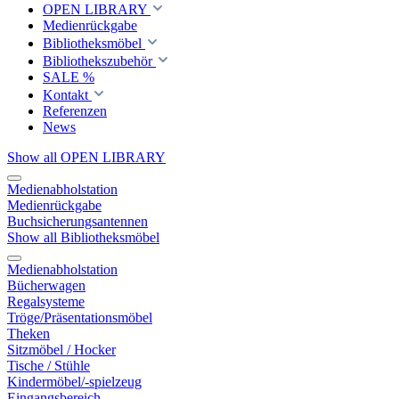
OPEN LIBRARY
Medienrückgabe
Bibliotheksmöbel
Bibliothekszubehör
SALE %
Kontakt
Referenzen
News
Show all OPEN LIBRARY
Medienabholstation
Medienrückgabe
Buchsicherungsantennen
Show all Bibliotheksmöbel
Medienabholstation
Bücherwagen
Regalsysteme
Tröge/Präsentationsmöbel
Theken
Sitzmöbel / Hocker
Tische / Stühle
Kindermöbel/-spielzeug
Eingangsbereich