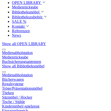
OPEN LIBRARY
Medienrückgabe
Bibliotheksmöbel
Bibliothekszubehör
SALE %
Kontakt
Referenzen
News
Show all OPEN LIBRARY
Medienabholstation
Medienrückgabe
Buchsicherungsantennen
Show all Bibliotheksmöbel
Medienabholstation
Bücherwagen
Regalsysteme
Tröge/Präsentationsmöbel
Theken
Sitzmöbel / Hocker
Tische / Stühle
Kindermöbel/-spielzeug
Eingangsbereich