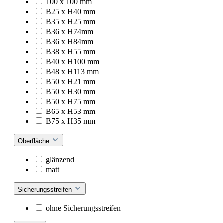
100 x 100 mm
B25 x H40 mm
B35 x H25 mm
B36 x H74mm
B36 x H84mm
B38 x H55 mm
B40 x H100 mm
B48 x H113 mm
B50 x H21 mm
B50 x H30 mm
B50 x H75 mm
B65 x H53 mm
B75 x H35 mm
Oberfläche
glänzend
matt
Sicherungsstreifen
ohne Sicherungsstreifen