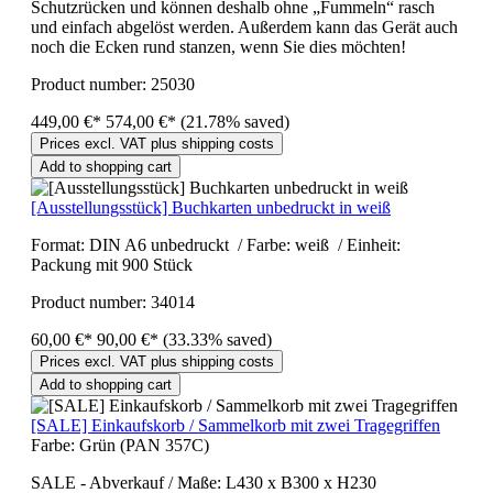
Schutzrücken und können deshalb ohne „Fummeln“ rasch
und einfach abgelöst werden. Außerdem kann das Gerät auch
noch die Ecken rund stanzen, wenn Sie dies möchten!
Product number:
25030
449,00 €*
574,00 €*
(21.78% saved)
Prices excl. VAT plus shipping costs
Add to shopping cart
[Ausstellungsstück] Buchkarten unbedruckt in weiß
Format: DIN A6 unbedruckt / Farbe: weiß / Einheit:
Packung mit 900 Stück
Product number:
34014
60,00 €*
90,00 €*
(33.33% saved)
Prices excl. VAT plus shipping costs
Add to shopping cart
[SALE] Einkaufskorb / Sammelkorb mit zwei Tragegriffen
Farbe:
Grün (PAN 357C)
SALE - Abverkauf / Maße: L430 x B300 x H230