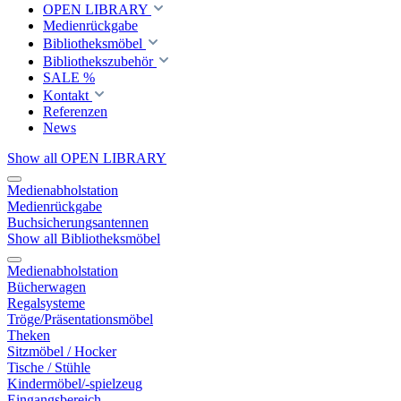
OPEN LIBRARY
Medienrückgabe
Bibliotheksmöbel
Bibliothekszubehör
SALE %
Kontakt
Referenzen
News
Show all OPEN LIBRARY
Medienabholstation
Medienrückgabe
Buchsicherungsantennen
Show all Bibliotheksmöbel
Medienabholstation
Bücherwagen
Regalsysteme
Tröge/Präsentationsmöbel
Theken
Sitzmöbel / Hocker
Tische / Stühle
Kindermöbel/-spielzeug
Eingangsbereich