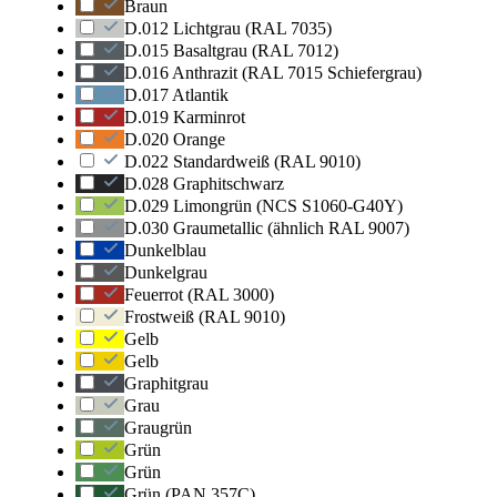
Braun
D.012 Lichtgrau (RAL 7035)
D.015 Basaltgrau (RAL 7012)
D.016 Anthrazit (RAL 7015 Schiefergrau)
D.017 Atlantik
D.019 Karminrot
D.020 Orange
D.022 Standardweiß (RAL 9010)
D.028 Graphitschwarz
D.029 Limongrün (NCS S1060-G40Y)
D.030 Graumetallic (ähnlich RAL 9007)
Dunkelblau
Dunkelgrau
Feuerrot (RAL 3000)
Frostweiß (RAL 9010)
Gelb
Gelb
Graphitgrau
Grau
Graugrün
Grün
Grün
Grün (PAN 357C)