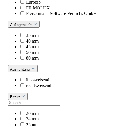
Eurobib
FILMOLUX
Fleischmann Software Vertriebs GmbH
Auflagentiefe
35 mm
40 mm
45 mm
50 mm
80 mm
Ausrichtung
linksweisend
rechtsweisend
Breite
20 mm
24 mm
25mm