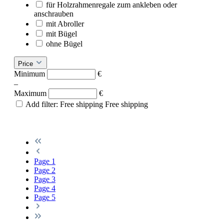
für Holzrahmenregale zum ankleben oder
anschrauben
mit Abroller
mit Bügel
ohne Bügel
Price
Minimum
€
–
Maximum
€
Add filter: Free shipping
Free shipping
Page
1
Page
2
Page
3
Page
4
Page
5