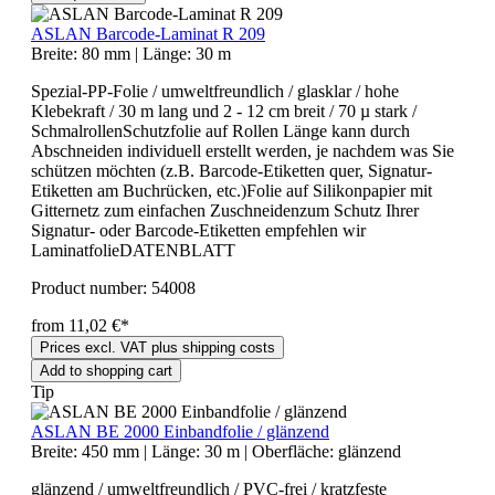
ASLAN Barcode-Laminat R 209
Breite:
80 mm
|
Länge:
30 m
Spezial-PP-Folie / umweltfreundlich / glasklar / hohe
Klebekraft / 30 m lang und 2 - 12 cm breit / 70 µ stark /
SchmalrollenSchutzfolie auf Rollen Länge kann durch
Abschneiden individuell erstellt werden, je nachdem was Sie
schützen möchten (z.B. Barcode-Etiketten quer, Signatur-
Etiketten am Buchrücken, etc.)Folie auf Silikonpapier mit
Gitternetz zum einfachen Zuschneidenzum Schutz Ihrer
Signatur- oder Barcode-Etiketten empfehlen wir
LaminatfolieDATENBLATT
Product number:
54008
from 11,02 €*
Prices excl. VAT plus shipping costs
Add to shopping cart
Tip
ASLAN BE 2000 Einbandfolie / glänzend
Breite:
450 mm
|
Länge:
30 m
|
Oberfläche:
glänzend
glänzend / umweltfreundlich / PVC-frei / kratzfeste