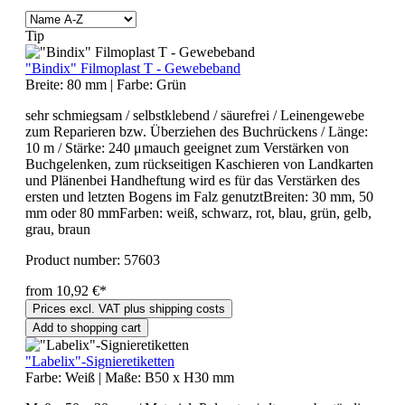
Tip
"Bindix" Filmoplast T - Gewebeband
Breite:
80 mm
|
Farbe:
Grün
sehr schmiegsam / selbstklebend / säurefrei / Leinengewebe
zum Reparieren bzw. Überziehen des Buchrückens / Länge:
10 m / Stärke: 240 μmauch geeignet zum Verstärken von
Buchgelenken, zum rückseitigen Kaschieren von Landkarten
und Plänenbei Handheftung wird es für das Verstärken des
ersten und letzten Bogens im Falz genutztBreiten: 30 mm, 50
mm oder 80 mmFarben: weiß, schwarz, rot, blau, grün, gelb,
grau, braun
Product number:
57603
from 10,92 €*
Prices excl. VAT plus shipping costs
Add to shopping cart
"Labelix"-Signieretiketten
Farbe:
Weiß
|
Maße:
B50 x H30 mm