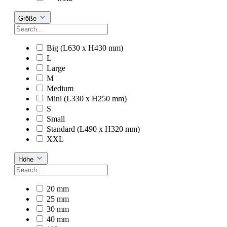
Größe
Big (L630 x H430 mm)
L
Large
M
Medium
Mini (L330 x H250 mm)
S
Small
Standard (L490 x H320 mm)
XXL
Höhe
20 mm
25 mm
30 mm
40 mm