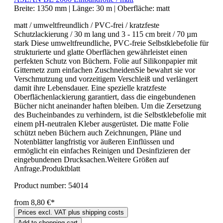
Breite:
1350 mm
|
Länge:
30 m
|
Oberfläche:
matt
matt / umweltfreundlich / PVC-frei / kratzfeste
Schutzlackierung / 30 m lang und 3 - 115 cm breit / 70 µm
stark Diese umweltfreundliche, PVC-freie Selbstklebefolie für
strukturierte und glatte Oberflächen gewährleistet einen
perfekten Schutz von Büchern. Folie auf Silikonpapier mit
Gitternetz zum einfachen ZuschneidenSie bewahrt sie vor
Verschmutzung und vorzeitigem Verschleiß und verlängert
damit ihre Lebensdauer. Eine spezielle kratzfeste
Oberflächenlackierung garantiert, dass die eingebundenen
Bücher nicht aneinander haften bleiben. Um die Zersetzung
des Bucheinbandes zu verhindern, ist die Selbstklebefolie mit
einem pH-neutralen Kleber ausgerüstet. Die matte Folie
schützt neben Büchern auch Zeichnungen, Pläne und
Notenblätter langfristig vor äußeren Einflüssen und
ermöglicht ein einfaches Reinigen und Desinfizieren der
eingebundenen Drucksachen.Weitere Größen auf
Anfrage.Produktblatt
Product number:
54014
from 8,80 €*
Prices excl. VAT plus shipping costs
Add to shopping cart