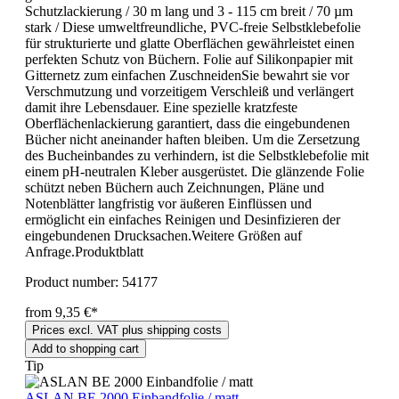
Schutzlackierung / 30 m lang und 3 - 115 cm breit / 70 µm
stark / Diese umweltfreundliche, PVC-freie Selbstklebefolie
für strukturierte und glatte Oberflächen gewährleistet einen
perfekten Schutz von Büchern. Folie auf Silikonpapier mit
Gitternetz zum einfachen ZuschneidenSie bewahrt sie vor
Verschmutzung und vorzeitigem Verschleiß und verlängert
damit ihre Lebensdauer. Eine spezielle kratzfeste
Oberflächenlackierung garantiert, dass die eingebundenen
Bücher nicht aneinander haften bleiben. Um die Zersetzung
des Bucheinbandes zu verhindern, ist die Selbstklebefolie mit
einem pH-neutralen Kleber ausgerüstet. Die glänzende Folie
schützt neben Büchern auch Zeichnungen, Pläne und
Notenblätter langfristig vor äußeren Einflüssen und
ermöglicht ein einfaches Reinigen und Desinfizieren der
eingebundenen Drucksachen.Weitere Größen auf
Anfrage.Produktblatt
Product number:
54177
from 9,35 €*
Prices excl. VAT plus shipping costs
Add to shopping cart
Tip
ASLAN BE 2000 Einbandfolie / matt