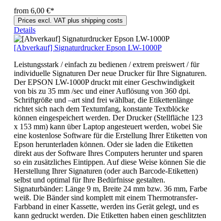
from 6,00 €*
Prices excl. VAT plus shipping costs
Details
[Abverkauf] Signaturdrucker Epson LW-1000P
Leistungsstark / einfach zu bedienen / extrem preiswert / für
individuelle Signaturen Der neue Drucker für Ihre Signaturen.
Der EPSON LW-1000P druckt mit einer Geschwindigkeit
von bis zu 35 mm /sec und einer Auflösung von 360 dpi.
Schriftgröße und –art sind frei wählbar, die Etikettenlänge
richtet sich nach dem Textumfang, konstante Textblöcke
können eingespeichert werden. Der Drucker (Stellfläche 123
x 153 mm) kann über Laptop angesteuert werden, wobei Sie
eine kostenlose Software für die Erstellung Ihrer Etiketten von
Epson herunterladen können. Oder sie laden die Etiketten
direkt aus der Software Ihres Computers herunter und sparen
so ein zusätzliches Eintippen. Auf diese Weise können Sie die
Herstellung Ihrer Signaturen (oder auch Barcode-Etiketten)
selbst und optimal für Ihre Bedürfnisse gestalten.
Signaturbänder: Länge 9 m, Breite 24 mm bzw. 36 mm, Farbe
weiß. Die Bänder sind komplett mit einem Thermotransfer-
Farbband in einer Kassette, werden ins Gerät gelegt, und es
kann gedruckt werden. Die Etiketten haben einen geschlitzten