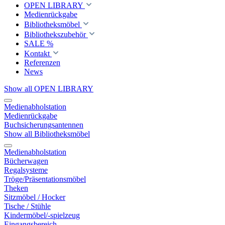
OPEN LIBRARY
Medienrückgabe
Bibliotheksmöbel
Bibliothekszubehör
SALE %
Kontakt
Referenzen
News
Show all OPEN LIBRARY
Medienabholstation
Medienrückgabe
Buchsicherungsantennen
Show all Bibliotheksmöbel
Medienabholstation
Bücherwagen
Regalsysteme
Tröge/Präsentationsmöbel
Theken
Sitzmöbel / Hocker
Tische / Stühle
Kindermöbel/-spielzeug
Eingangsbereich