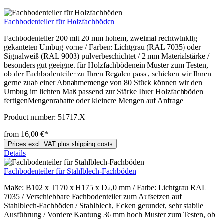
Fachbodenteiler für Holzfachböden
Fachbodenteiler 200 mit 20 mm hohem, zweimal rechtwinklig
gekanteten Umbug vorne / Farben: Lichtgrau (RAL 7035) oder
Signalweiß (RAL 9003) pulverbeschichtet / 2 mm Materialstärke /
besonders gut geeignet für Holzfachbödenein Muster zum Testen,
ob der Fachbodenteiler zu Ihren Regalen passt, schicken wir Ihnen
gerne zuab einer Abnahmemenge von 80 Stück können wir den
Umbug im lichten Maß passend zur Stärke Ihrer Holzfachböden
fertigenMengenrabatte oder kleinere Mengen auf Anfrage
Product number:
51717.X
from 16,00 €*
Prices excl. VAT plus shipping costs
Details
Fachbodenteiler für Stahlblech-Fachböden
Maße: B102 x T170 x H175 x D2,0 mm / Farbe: Lichtgrau RAL
7035 / Verschiebbare Fachbodenteiler zum Aufsetzen auf
Stahlblech-Fachböden / Stahlblech, Ecken gerundet, sehr stabile
Ausführung / Vordere Kantung 36 mm hoch Muster zum Testen, ob