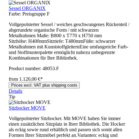
Sessel ORGANIX
Farbe:
Preisgruppe F
Vollgepolsterter Sessel / weiches geschwungenes Rückenteil /
abgerundete organische Form / mit schwarzen
Metallrahmen Maße: B800 x T770 x H750 mm
Sitzhöhe: H400mmSitztiefe: T480mmFüße: schwarzer
Metallrahmen mit KunststoffgleiternEine umfangreiche Farb-
und Stoffmusterpalette ermöglicht nahezu unbegrenzte
Kombinationen für Ihre Bibliothek.
Product number:
48053.F
from 1.120,00 €*
Prices excl. VAT plus shipping costs
Details
Tip
Sitzhocker MOVE
Vollgepolsterter Sitzhocker. Mit MOVE haben Sie immer
einen zusätzlichen Sitzplatz in Ihrer Bibliothek. Die Hocker
als eckig sowie rund erhältlich und passen sich somit allen
Formen Ihrer Sitzmöbel perfekt an.Varianten: eckig und