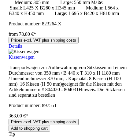
Medium: 305 mm Large: 550 mm Maße:
Small: L425 X B260 x H345 mm Medium: L564 x
B340 x H450 mm Large: L695 x B420 x H810 mm
Product number:
823264.X
from 78,80 €*
Prices excl. VAT plus shipping costs
Details
Kissenwagen
Transportwagen zur Aufbewahrung von Sitzkissen mit einem
Durchmesser von 350 mm / B 440 x T 310 x H 1180 mm
/ Innendurchmesser 370 mm, . Kapazität: 8 Kissen (H 100
mm), 16 Kissen (H 50 mm)geeignet für die Kissen mit den
Artikelnummern # 804020 - 804031Hinweis: Die Sitzkissen
sind separat zu bestellen
Product number:
897551
363,00 €*
Prices excl. VAT plus shipping costs
Add to shopping cart
Tip