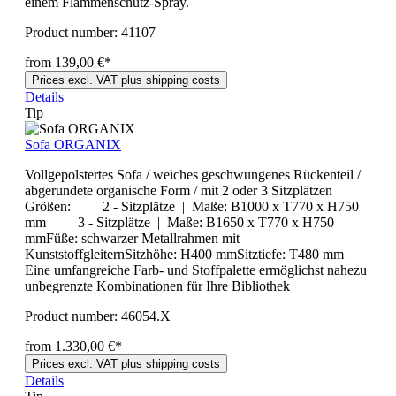
einem Flammenschutz-Spray.
Product number:
41107
from 139,00 €*
Prices excl. VAT plus shipping costs
Details
Tip
Sofa ORGANIX
Vollgepolstertes Sofa / weiches geschwungenes Rückenteil /
abgerundete organische Form / mit 2 oder 3 Sitzplätzen
Größen: 2 - Sitzplätze | Maße: B1000 x T770 x H750
mm 3 - Sitzplätze | Maße: B1650 x T770 x H750
mmFüße: schwarzer Metallrahmen mit
KunststoffgleiternSitzhöhe: H400 mmSitztiefe: T480 mm
Eine umfangreiche Farb- und Stoffpalette ermöglichst nahezu
unbegrenzte Kombinationen für Ihre Bibliothek
Product number:
46054.X
from 1.330,00 €*
Prices excl. VAT plus shipping costs
Details