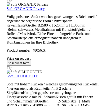
Tip
Sofa ORGANIX Privacy
Vollgepolstertes Sofa / weiches geschwungenes Rückenteil /
abgerundete organische Form / Privatsphäre
gewährleistetGröße: B2580 x T520mm x H1300mm
Beine: schwarzes Metallrahmen mit Kunststoffgleitern /
Rollen / Massivholz Eiche Eine umfangreiche Farb- und
Stoffmusterpalette ermöglicht nahezu unbegrenzte
Kombinationen für Ihre Bibliothek.
Product number:
48056.X
Price on request
to request form
Tip
Sofa SILHOUETTE
Sofa mit hohem Rücken / weiches geschwungenes Rückenteil
/ hervorragend als Raumteiler / mit 2 oder 3
SitzplätzenKomplett gepolsterte und gebogene
Fiberglassschale mit PU SchaumKissen gefüllt mit Federn
und SchaummaterialGrößen: 2- Sitzplätze | Maße:
B1710 x T980 x H1080 mm 3 - Sitzplätze | Maße: