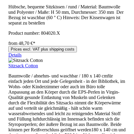
Hübsche, bequeme Sitzkissen / rund / Material: Baumwolle
und Polyester / Maße: H 50 mm, Durchmesser: 350 mm Der
Bezug ist waschbar (60 ° C) Hinweis: Der Kissenwagen ist
separat zu bestellen
Product number:
804020.X
from 48,70 €*
Prices excl. VAT plus shipping costs
Details
Sitzsack Cotton
Baumwolle / abnehm- und waschbar / 180 x 140 cmfür
einfach jeden Ort und jede Gelegenheit - in der Bibliothek, im
Wohn- oder Kinderzimmer oder auch im Büro tolle
Anpassung an den Körper durch die EPS-Perlen in Virgin-
Qualität gesunde Entlastung von Muskeln und Gelenken
durch die Flexibilität des Sitzsacks nimmt die Körperwärme
auf und verteilt sie gleichmäßig - hält schön warm
wasserabweisendes und leicht zu reinigendes Material Stoff
und Füllung luftdurchlässig im Innensack befinden sich die
Styroporperlen; der äußere Bezug ist aus Baumwolle. Beide
können per Reißverschluss geöffnet werden180 x 140 cm und