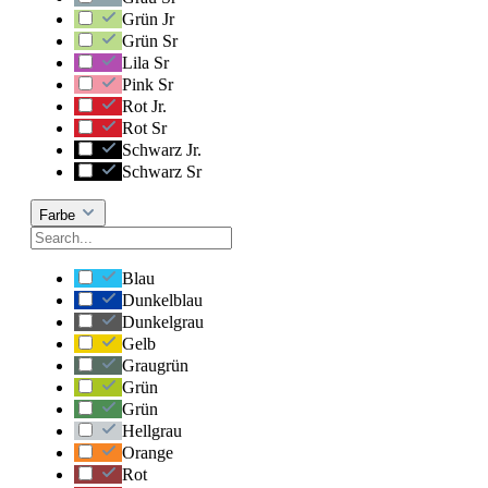
Grün Jr
Grün Sr
Lila Sr
Pink Sr
Rot Jr.
Rot Sr
Schwarz Jr.
Schwarz Sr
Farbe
Blau
Dunkelblau
Dunkelgrau
Gelb
Graugrün
Grün
Grün
Hellgrau
Orange
Rot