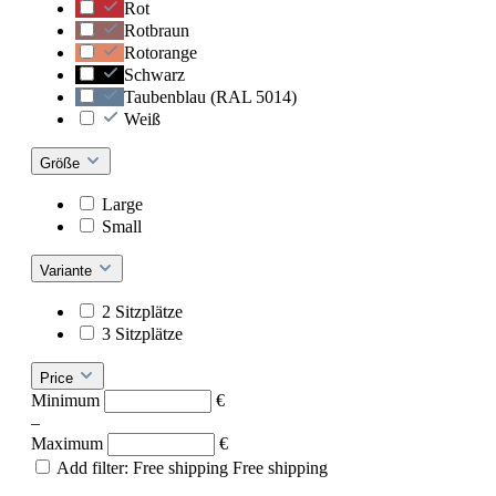
Rot
Rotbraun
Rotorange
Schwarz
Taubenblau (RAL 5014)
Weiß
Größe
Large
Small
Variante
2 Sitzplätze
3 Sitzplätze
Price
Minimum
€
–
Maximum
€
Add filter: Free shipping
Free shipping