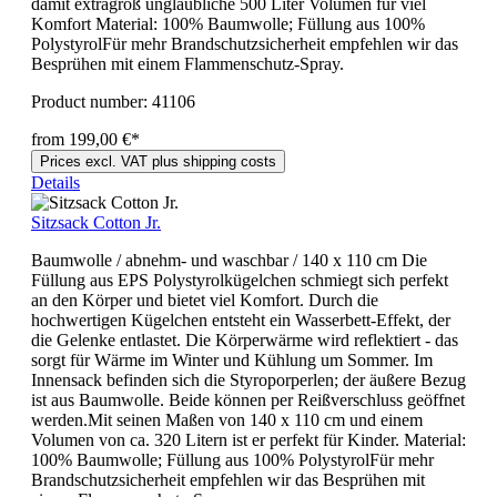
damit extragroß unglaubliche 500 Liter Volumen für viel
Komfort Material: 100% Baumwolle; Füllung aus 100%
PolystyrolFür mehr Brandschutzsicherheit empfehlen wir das
Besprühen mit einem Flammenschutz-Spray.
Product number:
41106
from 199,00 €*
Prices excl. VAT plus shipping costs
Details
Sitzsack Cotton Jr.
Baumwolle / abnehm- und waschbar / 140 x 110 cm Die
Füllung aus EPS Polystyrolkügelchen schmiegt sich perfekt
an den Körper und bietet viel Komfort. Durch die
hochwertigen Kügelchen entsteht ein Wasserbett-Effekt, der
die Gelenke entlastet. Die Körperwärme wird reflektiert - das
sorgt für Wärme im Winter und Kühlung um Sommer. Im
Innensack befinden sich die Styroporperlen; der äußere Bezug
ist aus Baumwolle. Beide können per Reißverschluss geöffnet
werden.Mit seinen Maßen von 140 x 110 cm und einem
Volumen von ca. 320 Litern ist er perfekt für Kinder. Material:
100% Baumwolle; Füllung aus 100% PolystyrolFür mehr
Brandschutzsicherheit empfehlen wir das Besprühen mit