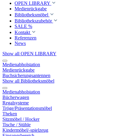
OPEN LIBRARY
Medienrückgabe
Bibliotheksmöbel
Bibliothekszubehör
SALE %
Kontakt
Referenzen
News
Show all OPEN LIBRARY
Medienabholstation
Medienrückgabe
Buchsicherungsantennen
Show all Bibliotheksmöbel
Medienabholstation
Bücherwagen
Regalsysteme
Tröge/Präsentationsmöbel
Theken
Sitzmöbel / Hocker
Tische / Stühle
Kindermöbel/-spielzeug
Eingangsbereich