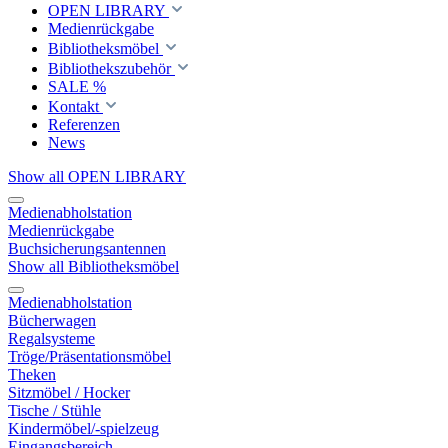
OPEN LIBRARY
Medienrückgabe
Bibliotheksmöbel
Bibliothekszubehör
SALE %
Kontakt
Referenzen
News
Show all OPEN LIBRARY
Medienabholstation
Medienrückgabe
Buchsicherungsantennen
Show all Bibliotheksmöbel
Medienabholstation
Bücherwagen
Regalsysteme
Tröge/Präsentationsmöbel
Theken
Sitzmöbel / Hocker
Tische / Stühle
Kindermöbel/-spielzeug
Eingangsbereich