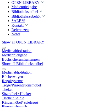
OPEN LIBRARY
Medienrückgabe
Bibliotheksmöbel
Bibliothekszubehör
SALE %
Kontakt
Referenzen
News
Show all OPEN LIBRARY
Medienabholstation
Medienrückgabe
Buchsicherungsantennen
Show all Bibliotheksmöbel
Medienabholstation
Bücherwagen
Regalsysteme
Tröge/Präsentationsmöbel
Theken
Sitzmöbel / Hocker
Tische / Stühle
Kindermöbel/-spielzeug
Eingangsbereich