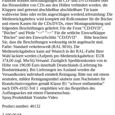
Fallhöhe können Beschädigungen an CD- und DVD-Hüllen oder
das Herausfallen von CDs aus den Hüllen verhindert werden. die
Klappen sind getrennt abschließbar abschließbare Tür kann
wahlweise links oder rechts angeschlagen werdenLieferumfang: Die
Medienrückgabebox wird komplett mit Rollcontainer für die Bücher
und einem Kasten für die CDs/DVDs, einer Montageanleitung und
folgenden Beschriftungen geliefert: Für die Front "CD/DVD",
"Bücher" und Pfeile "<<" ">>" Für die seitliche Einwurfklappe
"Bücher" und den Einwurfschlitz "CD/DVD" Bitte beachten
Sie, dass die Beschriftungen werksseitig nicht angebracht sind.
Farbe: Standard verkehrsweiß (RAL 9016). Die
Medienrückgabebox kann auf Wunsch in der RAL-Farbe Ihrer
Wahl lackiert werden (Aufpreis pro Medienrückgabebox: EUR
374,00 zzgl. MwSt).Versand: Zuzüglich Speditionskosten von in
Höhe von 190,00 Euro innerhalb Deutschlands (Lieferung bis
Bordsteinkante). Bei Lieferungen ins Ausland werden die
Versandkosten individuell ermittelt.Reinigung: Bitte nur mit einem
neutralen, milden Reinigungsmittel säubern zum Nachrüsten für
Brandschutzvorgaben gemäß Klasse B1 "schwer entflammbar"
nach DIN-4102-Teil 1 empfehlen wir das Besprühen des
Auffangsackes mit einem Flammenschutz-
Spray.Produktblatt Youtube-Video
Product number:
46132
3.190,00 €*