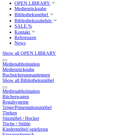
OPEN LIBRARY
Medienrückgabe
Bibliotheksmöbel
Bibliothekszubehör
SALE %
Kontakt
Referenzen
News
Show all OPEN LIBRARY
Medienabholstation
Medienrückgabe
Buchsicherungsantennen
Show all Bibliotheksmöbel
Medienabholstation
Bücherwagen
Regalsysteme
Tröge/Präsentationsmöbel
Theken
Sitzmöbel / Hocker
Tische / Stühle
Kindermöbel/-spielzeug
Eingangsbereich