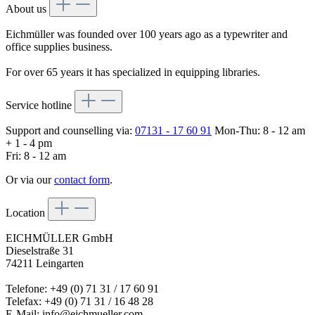
About us
Eichmüller was founded over 100 years ago as a typewriter and
office supplies business.
For over 65 years it has specialized in equipping libraries.
Service hotline
Support and counselling via:
07131 - 17 60 91
Mon-Thu: 8 - 12 am
+ 1 - 4 pm
Fri: 8 - 12 am
Or via our
contact form
.
Location
EICHMÜLLER GmbH
Dieselstraße 31
74211 Leingarten
Telefone: +49 (0) 71 31 / 17 60 91
Telefax: +49 (0) 71 31 / 16 48 28
E-Mail: info@eichmueller.com