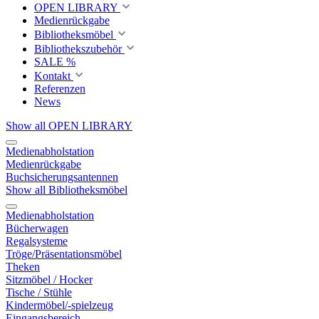
OPEN LIBRARY
Medienrückgabe
Bibliotheksmöbel
Bibliothekszubehör
SALE %
Kontakt
Referenzen
News
Show all OPEN LIBRARY
Medienabholstation
Medienrückgabe
Buchsicherungsantennen
Show all Bibliotheksmöbel
Medienabholstation
Bücherwagen
Regalsysteme
Tröge/Präsentationsmöbel
Theken
Sitzmöbel / Hocker
Tische / Stühle
Kindermöbel/-spielzeug
Eingangsbereich