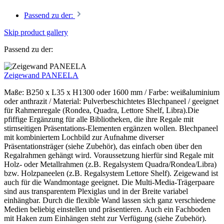
Passend zu der:
Skip product gallery
Passend zu der:
Zeigewand PANEELA
Maße: B250 x L35 x H1300 oder 1600 mm / Farbe: weißaluminium
oder anthrazit / Material: Pulverbeschichtetes Blechpaneel / geeignet
für Rahmenregale (Rondea, Quadra, Lettore Shelf, Libra).Die
pfiffige Ergänzung für alle Bibliotheken, die ihre Regale mit
stirnseitigen Präsentations-Elementen ergänzen wollen. Blechpaneel
mit kombiniertem Lochbild zur Aufnahme diverser
Präsentationsträger (siehe Zubehör), das einfach oben über den
Regalrahmen gehängt wird. Voraussetzung hierfür sind Regale mit
Holz- oder Metallrahmen (z.B. Regalsystem Quadra/Rondea/Libra)
bzw. Holzpaneelen (z.B. Regalsystem Lettore Shelf). Zeigewand ist
auch für die Wandmontage geeignet. Die Multi-Media-Trägerpaare
sind aus transparentem Plexiglas und in der Breite variabel
einhängbar. Durch die flexible Wand lassen sich ganz verschiedene
Medien beliebig einstellen und präsentieren. Auch ein Fachboden
mit Haken zum Einhängen steht zur Verfügung (siehe Zubehör).