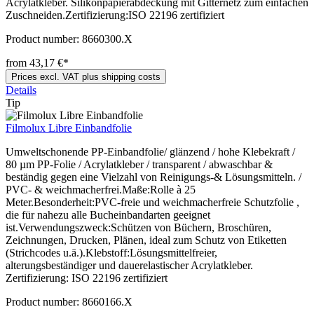
Acrylatkleber. Silikonpapierabdeckung mit Gitternetz zum einfachen
Zuschneiden.Zertifizierung:ISO 22196 zertifiziert
Product number:
8660300.X
from 43,17 €*
Prices excl. VAT plus shipping costs
Details
Tip
Filmolux Libre Einbandfolie
Umweltschonende PP-Einbandfolie/ glänzend / hohe Klebekraft /
80 µm PP-Folie / Acrylatkleber / transparent / abwaschbar &
beständig gegen eine Vielzahl von Reinigungs-& Lösungsmitteln. /
PVC- & weichmacherfrei.Maße:Rolle à 25
Meter.Besonderheit:PVC-freie und weichmacherfreie Schutzfolie ,
die für nahezu alle Bucheinbandarten geeignet
ist.Verwendungszweck:Schützen von Büchern, Broschüren,
Zeichnungen, Drucken, Plänen, ideal zum Schutz von Etiketten
(Strichcodes u.ä.).Klebstoff:Lösungsmittelfreier,
alterungsbeständiger und dauerelastischer Acrylatkleber.
Zertifizierung: ISO 22196 zertifiziert
Product number:
8660166.X