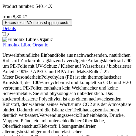
Product number:
54014.X
from 8,80 €*
Prices excl. VAT plus shipping costs
Details
Tip
Filmolux Libre Organic
Umweltfreundliche Einbandfolie aus nachwachsenden, natürlichen
Rohstoff Zuckerrohr / glänzend / verzögerte Anfangsklebekraft / 90
µm PE-Folie mit UV-Schutz / Kleber auf Wasserbasis / biobasierter
Anteil > 90%. / APEO- und BPA-frei. Maße:Rolle à 25
Meter Besonderheit:Polyethylen (PE) ist ein thermoplastischer
Kunststoff, der 100% recyclebar ist und komplett zu CO2 und H20
verbrennt. PE-Folien enthalten kein Weichmacher und keine
Schwermetalle. Sie sind physiologisch unbedenklich. Das
zuckerrohrbasierte Polyethylen ist aus einem nachwachsenden
Rohstoff, der während seines Wachstums CO2 aus der Atmosphäre
bindet. Dadurch wird die Bilanz der Treibhausgasemissionen
deutlich verbessert.Verwendungszweck:Bucheinbände, Drucke,
Mappen, Pläne, etc. mit unterschiedlicher Oberfläche,
OberflächenschutzKlebstoff: Lösungsmittelfreier,
alterungsbeständiger und dauerelastischer