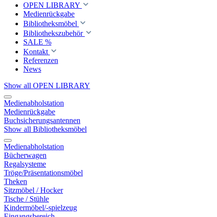
OPEN LIBRARY
Medienrückgabe
Bibliotheksmöbel
Bibliothekszubehör
SALE %
Kontakt
Referenzen
News
Show all OPEN LIBRARY
Medienabholstation
Medienrückgabe
Buchsicherungsantennen
Show all Bibliotheksmöbel
Medienabholstation
Bücherwagen
Regalsysteme
Tröge/Präsentationsmöbel
Theken
Sitzmöbel / Hocker
Tische / Stühle
Kindermöbel/-spielzeug
Eingangsbereich