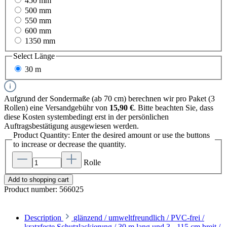
450 mm
500 mm
550 mm
600 mm
1350 mm
Select
Länge
30 m
Aufgrund der Sondermaße (ab 70 cm) berechnen wir pro Paket (3
Rollen) eine Versandgebühr von
15,90 €
. Bitte beachten Sie, dass
diese Kosten systembedingt erst in der persönlichen
Auftragsbestätigung ausgewiesen werden.
Product Quantity: Enter the desired amount or use the buttons
to increase or decrease the quantity.
Rolle
Add to shopping cart
Product number:
566025
Description
glänzend / umweltfreundlich / PVC-frei /
kratzfeste Schutzlackierung / 30 m lang und 3 - 115 cm breit /