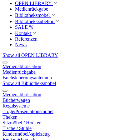
OPEN LIBRARY
Medienrückgabe
Bibliotheksmöbel
Bibliothekszubehör
SALE %
Kontakt
Referenzen
News
Show all OPEN LIBRARY
Medienabholstation
Medienrückgabe
Buchsicherungsantennen
Show all Bibliotheksmöbel
Medienabholstation
Bücherwagen
Regalsysteme
Tröge/Präsentationsmöbel
Theken
Sitzmöbel / Hocker
Tische / Stühle
Kindermöbel/-spielzeug
Eingangsbereich