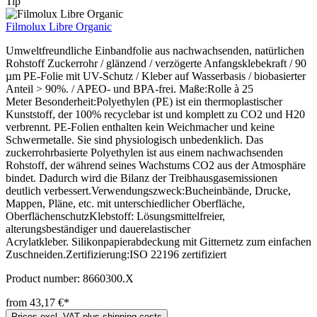
Tip
Filmolux Libre Organic
Umweltfreundliche Einbandfolie aus nachwachsenden, natürlichen
Rohstoff Zuckerrohr / glänzend / verzögerte Anfangsklebekraft / 90
µm PE-Folie mit UV-Schutz / Kleber auf Wasserbasis / biobasierter
Anteil > 90%. / APEO- und BPA-frei. Maße:Rolle à 25
Meter Besonderheit:Polyethylen (PE) ist ein thermoplastischer
Kunststoff, der 100% recyclebar ist und komplett zu CO2 und H20
verbrennt. PE-Folien enthalten kein Weichmacher und keine
Schwermetalle. Sie sind physiologisch unbedenklich. Das
zuckerrohrbasierte Polyethylen ist aus einem nachwachsenden
Rohstoff, der während seines Wachstums CO2 aus der Atmosphäre
bindet. Dadurch wird die Bilanz der Treibhausgasemissionen
deutlich verbessert.Verwendungszweck:Bucheinbände, Drucke,
Mappen, Pläne, etc. mit unterschiedlicher Oberfläche,
OberflächenschutzKlebstoff: Lösungsmittelfreier,
alterungsbeständiger und dauerelastischer
Acrylatkleber. Silikonpapierabdeckung mit Gitternetz zum einfachen
Zuschneiden.Zertifizierung:ISO 22196 zertifiziert
Product number:
8660300.X
from 43,17 €*
Prices excl. VAT plus shipping costs