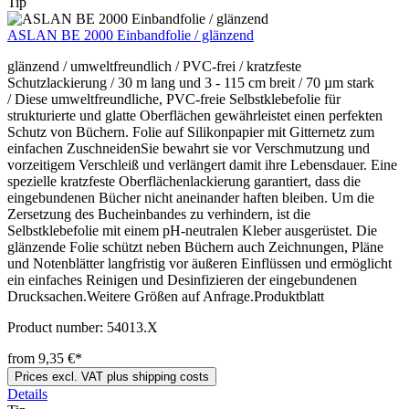
Tip
ASLAN BE 2000 Einbandfolie / glänzend
glänzend / umweltfreundlich / PVC-frei / kratzfeste
Schutzlackierung / 30 m lang und 3 - 115 cm breit / 70 µm stark
/ Diese umweltfreundliche, PVC-freie Selbstklebefolie für
strukturierte und glatte Oberflächen gewährleistet einen perfekten
Schutz von Büchern. Folie auf Silikonpapier mit Gitternetz zum
einfachen ZuschneidenSie bewahrt sie vor Verschmutzung und
vorzeitigem Verschleiß und verlängert damit ihre Lebensdauer. Eine
spezielle kratzfeste Oberflächenlackierung garantiert, dass die
eingebundenen Bücher nicht aneinander haften bleiben. Um die
Zersetzung des Bucheinbandes zu verhindern, ist die
Selbstklebefolie mit einem pH-neutralen Kleber ausgerüstet. Die
glänzende Folie schützt neben Büchern auch Zeichnungen, Pläne
und Notenblätter langfristig vor äußeren Einflüssen und ermöglicht
ein einfaches Reinigen und Desinfizieren der eingebundenen
Drucksachen.Weitere Größen auf Anfrage.Produktblatt
Product number:
54013.X
from 9,35 €*
Prices excl. VAT plus shipping costs
Details