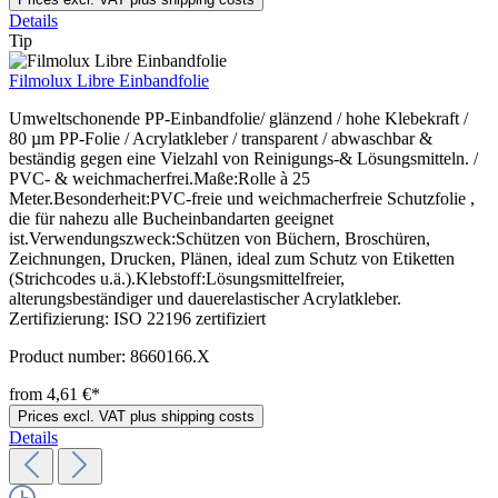
Details
Tip
Filmolux Libre Einbandfolie
Umweltschonende PP-Einbandfolie/ glänzend / hohe Klebekraft /
80 µm PP-Folie / Acrylatkleber / transparent / abwaschbar &
beständig gegen eine Vielzahl von Reinigungs-& Lösungsmitteln. /
PVC- & weichmacherfrei.Maße:Rolle à 25
Meter.Besonderheit:PVC-freie und weichmacherfreie Schutzfolie ,
die für nahezu alle Bucheinbandarten geeignet
ist.Verwendungszweck:Schützen von Büchern, Broschüren,
Zeichnungen, Drucken, Plänen, ideal zum Schutz von Etiketten
(Strichcodes u.ä.).Klebstoff:Lösungsmittelfreier,
alterungsbeständiger und dauerelastischer Acrylatkleber.
Zertifizierung: ISO 22196 zertifiziert
Product number:
8660166.X
from 4,61 €*
Prices excl. VAT plus shipping costs
Details