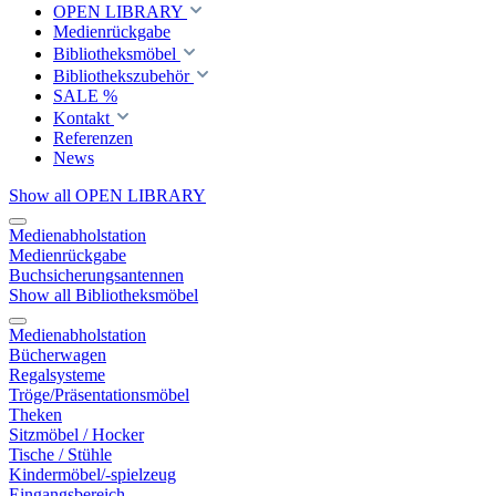
OPEN LIBRARY
Medienrückgabe
Bibliotheksmöbel
Bibliothekszubehör
SALE %
Kontakt
Referenzen
News
Show all OPEN LIBRARY
Medienabholstation
Medienrückgabe
Buchsicherungsantennen
Show all Bibliotheksmöbel
Medienabholstation
Bücherwagen
Regalsysteme
Tröge/Präsentationsmöbel
Theken
Sitzmöbel / Hocker
Tische / Stühle
Kindermöbel/-spielzeug
Eingangsbereich