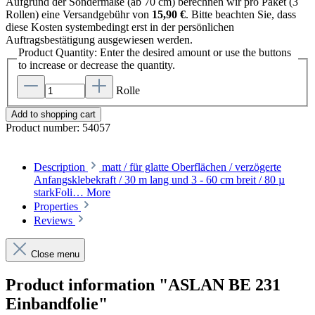
Aufgrund der Sondermaße (ab 70 cm) berechnen wir pro Paket (3
Rollen) eine Versandgebühr von
15,90 €
. Bitte beachten Sie, dass
diese Kosten systembedingt erst in der persönlichen
Auftragsbestätigung ausgewiesen werden.
Product Quantity: Enter the desired amount or use the buttons
to increase or decrease the quantity.
Rolle
Add to shopping cart
Product number:
54057
Description
matt / für glatte Oberflächen / verzögerte
Anfangsklebekraft / 30 m lang und 3 - 60 cm breit / 80 µ
starkFoli…
More
Properties
Reviews
Close menu
Product information "ASLAN BE 231
Einbandfolie"