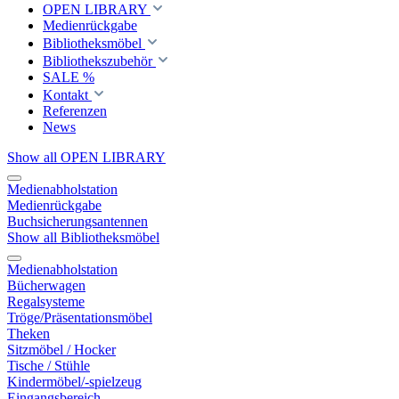
OPEN LIBRARY
Medienrückgabe
Bibliotheksmöbel
Bibliothekszubehör
SALE %
Kontakt
Referenzen
News
Show all OPEN LIBRARY
Medienabholstation
Medienrückgabe
Buchsicherungsantennen
Show all Bibliotheksmöbel
Medienabholstation
Bücherwagen
Regalsysteme
Tröge/Präsentationsmöbel
Theken
Sitzmöbel / Hocker
Tische / Stühle
Kindermöbel/-spielzeug
Eingangsbereich