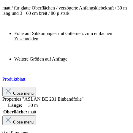
matt / für glatte Oberflächen /
verzögerte Anfangsklebekraft /
30 m
lang und 3 - 60 cm breit /
80 µ stark
Folie auf Silikonpapier mit Gitternetz zum einfachen
Zuschneiden
Weitere Größen auf Anfrage.
Produktblatt
Close menu
Properties "ASLAN BE 231 Einbandfolie"
Länge:
30 m
Oberfläche:
matt
Close menu
0 of 0 reviews