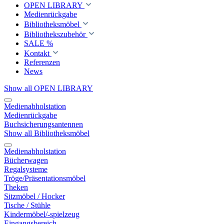
OPEN LIBRARY
Medienrückgabe
Bibliotheksmöbel
Bibliothekszubehör
SALE %
Kontakt
Referenzen
News
Show all OPEN LIBRARY
Medienabholstation
Medienrückgabe
Buchsicherungsantennen
Show all Bibliotheksmöbel
Medienabholstation
Bücherwagen
Regalsysteme
Tröge/Präsentationsmöbel
Theken
Sitzmöbel / Hocker
Tische / Stühle
Kindermöbel/-spielzeug
Eingangsbereich