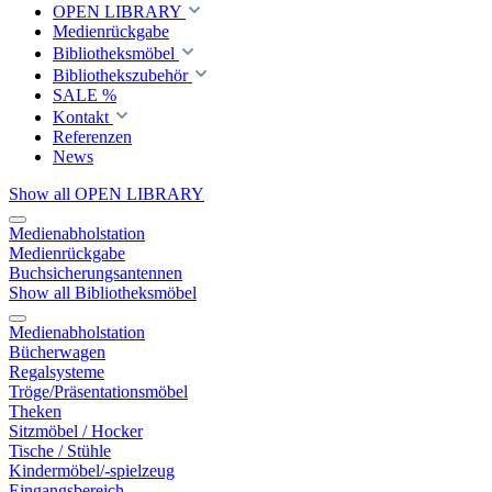
OPEN LIBRARY
Medienrückgabe
Bibliotheksmöbel
Bibliothekszubehör
SALE %
Kontakt
Referenzen
News
Show all OPEN LIBRARY
Medienabholstation
Medienrückgabe
Buchsicherungsantennen
Show all Bibliotheksmöbel
Medienabholstation
Bücherwagen
Regalsysteme
Tröge/Präsentationsmöbel
Theken
Sitzmöbel / Hocker
Tische / Stühle
Kindermöbel/-spielzeug
Eingangsbereich