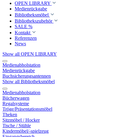
OPEN LIBRARY
Medienrückgabe
Bibliotheksmöbel
Bibliothekszubehör
SALE %
Kontakt
Referenzen
News
Show all OPEN LIBRARY
Medienabholstation
Medienrückgabe
Buchsicherungsantennen
Show all Bibliotheksmöbel
Medienabholstation
Bücherwagen
Regalsysteme
Tröge/Präsentationsmöbel
Theken
Sitzmöbel / Hocker
Tische / Stühle
Kindermöbel/-spielzeug
Eingangsbereich